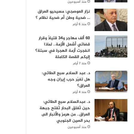
منذ أسبوعين
نزار العوصجي: مسيحيو العراق
… ضحية وطن أم ضحية نظام ؟
منذ 6 أيام
60 ألف مهاجر و34 قتيلاً وقرار
قضائي أشعل الأزمة.. لماذا
انفجرت أزمة الهجرة في سبتة؟
إليكم القصة الكاملة
منذ 7 أيام
د. عبد السلام سبع الطائي:
هل تغيّر حرب إيران وجه
العراق؟
منذ 4 أيام
د. عبدالسلام سبع الطائي:
حين تُغلق البحار تُفتح جبهة
العراق.. من هرمز والأنبار الى
بحر الصين الجنوبي
منذ أسبوعين