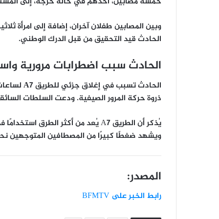
خمسة مصابين
، أحدهم في حالة حرجة، إلى المس
وبين المصابين طفلان آخران، إضافة إلى امرأة ثلاث
الحادث قيد التحقيق من قبل الدرك الوطني.
الحادث سبب اضطرابات مرورية واس
الحادث تسبب في
إغلاق جزئي للطريق A7
لساعات،
ذروة حركة المرور الصيفية. ودعت السلطات السائق
يُذكر أن الطريق A7 يُعد من
أكثر الطرق استخدامًا 
ويشهد ضغطًا كبيرًا من المصطافين المتوجهين نحو ا
المصدر:
رابط الخبر على BFMTV