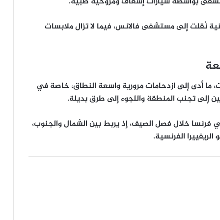
تشفى بواسطة سيارات إسعاف ومروحية طبية.
ينية نُقلت إلى مستشفى فالانس، فيما لا تزال ملابسات
عة
 ما أدى إلى ازدحامات مرورية واسعة النطاق، خاصة في
ين إلى
تجنب المنطقة
واللجوء إلى طرق بديلة.
في فرنسا
خلال فصل الصيف، إذ يربط بين الشمال والجنوب،
لريفييرا الفرنسية.