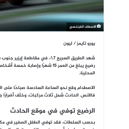
الاسعاف الفرننسي
يورو تايمز / ليون
شهد الطريق السريع A7، في مقاطعة إيزير جنوب شرق فرنسا، صباح الخميس،
رضيع يبلغ من العمر 15 شهرًا
وإصابة
خمسة أشخاص 
المحلية.
فالانس. الحادث شمل
ثلاث مركبات
، وخلّف أضرارًا
الرضيع توفي في موقع الحادث
بحسب السلطات، فقد توفي الطفل الصغير
في مكا