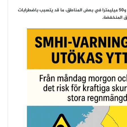
ويتوقع أن تتراوح كمية الأمطار المتساقطة بين 30 و50 ميليمترا في بعض المناطق، ما قد يتسبب باضطرابات
ق المنخفضة.