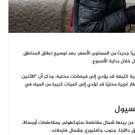
رًا جديدًا من المستوى الأصفر، بعد توسيع نطاق المناطق
 خلال بداية الأسبوع.
 كثيفة قد يؤدي إلى فيضانات محلية، وذكر أن “الاثنين
 غزيرة محليًا قد تؤدي إلى كميات كبيرة من المياه في
لسيول
، من بينها شمال مقاطعة ستوكهولم، ومقاطعات أوبسالا،
 دالارنا، جنوب جافلبورغ، وشمال فارملاند.