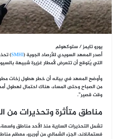
يورو تايمز / ستوكهولم
أصدر المعهد السويدي للأرصاد الجوية (
SMHI
) تحذي
التي يُتوقع أن تتعرض لأمطار غزيرة شبيهة بالسيول
وأوضح المعهد في بيانه أن خطر هطول زخات مطرية
من الصباح وحتى المساء، هناك احتمال لهطول أمطار
وقت قصير”.
مناطق متأثرة وتحذيرات من ا
تشمل التحذيرات السارية منذ الأحد مناطق واسعة
فستمانلاند، الجزء الشمالي من أوربرو، معظم مناطق