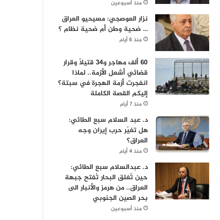
منذ أسبوعين
نزار العوصجي: مسيحيو العراق
… ضحية وطن أم ضحية نظام ؟
منذ 6 أيام
60 ألف مهاجر و34 قتيلاً وقرار
قضائي أشعل الأزمة.. لماذا
انفجرت أزمة الهجرة في سبتة؟
إليكم القصة الكاملة
منذ 7 أيام
د. عبد السلام سبع الطائي:
هل تغيّر حرب إيران وجه
العراق؟
منذ 4 أيام
د. عبدالسلام سبع الطائي:
حين تُغلق البحار تُفتح جبهة
العراق.. من هرمز والأنبار الى
بحر الصين الجنوبي
منذ أسبوعين