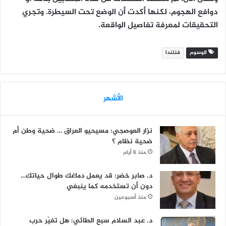
دوافع الهجوم، لكنها أكدت أن الوضع تحت السيطرة. وتجري
التحقيقات لمعرفة تفاصيل الواقعة.
الوسوم
فنلندا
الأشهر
نزار العوصجي: مسيحيو العراق … ضحية وطن أم
ضحية نظام ؟
منذ 6 أيام
د. صابر خضر: قد يعمل دماغك طوال حياتك…
دون أن تستخدمه كما ينبغي
منذ أسبوعين
د. عبد السلام سبع الطائي: هل تغيّر حرب