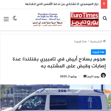
نزار العوصجي: لا تشتكي من لدغة الأفعى التي انقذتها
بحث
الوضع
الق
عن
المظلم
الرئيسية
/
هنا اوروبا
هنا اوروبا
هجوم بسلاح أبيض في تامبيري بفنلندا: عدة
إصابات وقبض على المشتبه به
أرسل
يورو تايمز
يوليو 3, 2025
بريدا
إلكترونيا