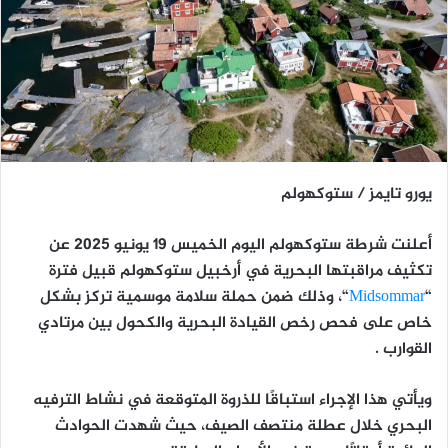
يورو تايمز / ستوكهولم
أعلنت شرطة ستوكهولم اليوم الخميس 19 يونيو 2025 عن
تكثيف مراقبتها البحرية
في أرخبيل ستوكهولم قبيل فترة
“
Midsommar
“، وذلك ضمن حملة سلامة موسمية تركز بشكل
خاص على
فحص رخص القيادة البحرية والكحول
بين مرتادي
القوارب .
ويأتي هذا الإجراء استباقًا للذروة المتوقعة في نشاط الترفيه
البحري خلال عطلة منتصف الصيف، حيث شهدت الحوادث