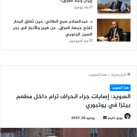
إيران وجه العراق؟
منذ يومين
د. عبدالسلام سبع الطائي: حين تُغلق البحار
تُفتح جبهة العراق.. من هرمز والأنبار الى بحر
الصين الجنوبي
منذ أسبوعين