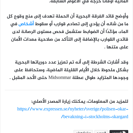
المائية أوقاتًا حرجة في الأعوام السابقة.
وأوضح قائد الفرقة البحرية أن الحملة تهدف إلى منع وقوع كل
ما من شانه أن يؤدي إلى تصادم قوارب أو سقوط
أشخاص
في
الماء، مؤكّدًا أن الضوابط ستشمل فحص مستوى الرصانة لدى
قائدي القوارب بالإضافة إلى التأكد من صلاحية معدات الأمان
على متنها .
وقد أشارت الشرطة إلى أنه
تم تعزيز عدد دورياتها البحرية
بشكل ملحوظ خلال الأيام القليلة الماضية، وستحافظ على
وجودها المتزايد طوال عطلة Midsommar حتى الأحد المقبل .
للمزيد من المعلومات، يمكنك زيارة المصدر الأصلي:
https://www.expressen.se/nyheter/sverige/polisen-okar-
bevakning-i-stockholms-skargard/