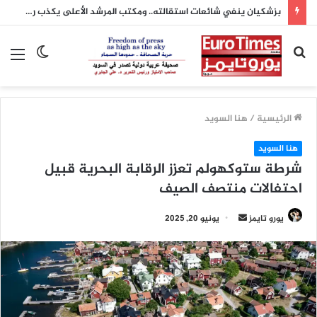
بزشكيان ينفي شائعات استقالته.. ومكتب المرشد الأعلى يكذب رواية محمد باقر خرازي
بحث
الوضع
الق
عن
المظلم
الرئيسية
/
هنا السويد
هنا السويد
شرطة ستوكهولم تعزز الرقابة البحرية قبيل
احتفالات منتصف الصيف
أرسل
يورو تايمز
يونيو 20, 2025
بريدا
إلكترونيا