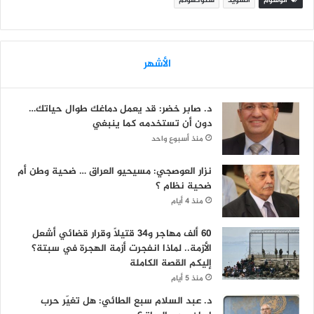
الوسوم
السويد
ستوكهولم
الأشهر
د. صابر خضر: قد يعمل دماغك طوال حياتك…
دون أن تستخدمه كما ينبغي
منذ أسبوع واحد
نزار العوصجي: مسيحيو العراق … ضحية وطن أم
ضحية نظام ؟
منذ 4 أيام
60 ألف مهاجر و34 قتيلاً وقرار قضائي أشعل
الأزمة.. لماذا انفجرت أزمة الهجرة في سبتة؟
إليكم القصة الكاملة
منذ 5 أيام
د. عبد السلام سبع الطائي: هل تغيّر حرب