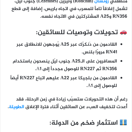
منطقتي
رونشان
(Ronchin)
و
ليزين (Lezennes)
جنوب ليّل،
تشمل إغلاقاً تاماً للمسرب في اتجاه باريس، إضافة إلى قطع
RN356
و
A25
المشتركتين في الاتجاه نفسه.
تحويلات وتوصيات للسائقين:
القادمون من
دَنكرْك عبر A25
يُوجهون للانطلاق عبر
RN41 مرورًا بلنس
.
المسافرون على
الـA25 جنوب ليّل
ينصحون باستخدام
RN356 ثم RN227
للوصول مجدداً إلى A1.
القادمون من
بلجيكا عبر A22
عليهم اتباع
RN227
أيضاً
للوصول إلى A1.
رغم أن هذه التحويلات ستسبّب زيادة في زمن الرحلة، فقد
أُعدت لتخفيف العبء عن السائقين أثناء فترة الإغلاق
الطويلة
.
استثمار ضخم من الدولة: