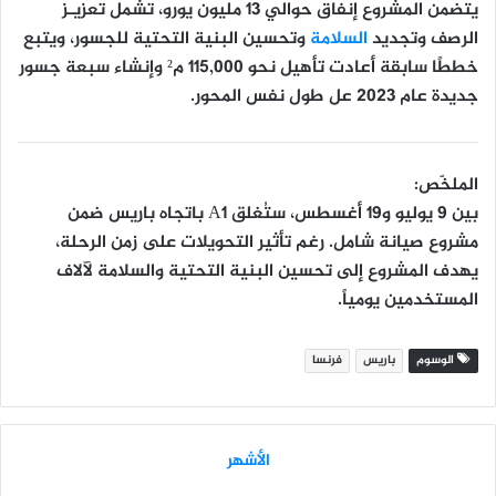
يتضمن المشروع إنفاق حوالي
13 مليون يورو
، تشمل تعزيـز
الرصف وتجديد
السلامة
وتحسين البنية التحتية للجسور، ويتبع
خططًا سابقة أعادت تأهيل نحو 115,000 م² وإنشاء سبعة جسور
جديدة عام 2023 عل طول نفس المحور.
الملخّص:
بين 9 يوليو و19 أغسطس، ستُغلق A1 باتجاه باريس ضمن
مشروع صيانة شامل. رغم تأثير التحويلات على زمن الرحلة،
يهدف المشروع إلى تحسين البنية التحتية والسلامة لآلاف
المستخدمين يومياً.
الوسوم
باريس
فرنسا
الأشهر