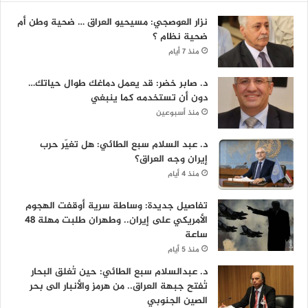
نزار العوصجي: مسيحيو العراق … ضحية وطن أم
ضحية نظام ؟
منذ 7 أيام
د. صابر خضر: قد يعمل دماغك طوال حياتك…
دون أن تستخدمه كما ينبغي
منذ أسبوعين
د. عبد السلام سبع الطائي: هل تغيّر حرب
إيران وجه العراق؟
منذ 4 أيام
تفاصيل جديدة: وساطة سرية أوقفت الهجوم
الأمريكي على إيران.. وطهران طلبت مهلة 48
ساعة
منذ 5 أيام
د. عبدالسلام سبع الطائي: حين تُغلق البحار
تُفتح جبهة العراق.. من هرمز والأنبار الى بحر
الصين الجنوبي