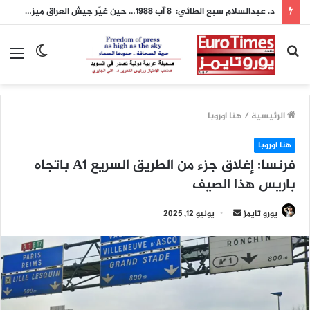
د. عبدالسلام سبع الطائي: 8 آب 1988… حين غيّر جيش العراق ميزان الشرق الأوسط
بحث
الوضع
الق
عن
المظلم
الرئيسية
/
هنا اوروبا
هنا اوروبا
فرنسا: إغلاق جزء من الطريق السريع A1 باتجاه
باريس هذا الصيف
أرسل
يورو تايمز
يونيو 12, 2025
بريدا
إلكترونيا