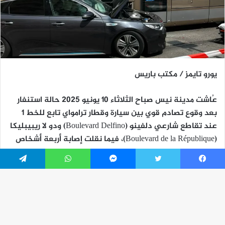
يسبوك
تويتر
ماسنجر
واتساب
تيلقرام
زر