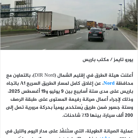
يورو تايمز / مكتب باريس
أعلنت هيئة الطرق في إقليم الشمال (DIR Nord)، بالتعاون مع
محافظة
Nord
، عن إغلاق
كامل لمسار الطريق السريع A1 باتجاه
باريس
على مدى ستة أسابيع بين
9 يوليو و19 أغسطس 2025
،
وذلك لإجراء أعمال صيانة رفيعة المستوى على طبقة الرصف
وستة جسور ضمن طريق يُستخدم يومياً بحركة مرورية تصل إلى
200 ألف سيارة، بينها 13٪ شاحنات.
عملية الصيانة الطويلة، التي ستُنفَّذ على مدار اليوم والليل في