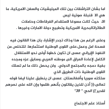
اما بشان التراشقات بين تلك الميليشيات والسفن الامريكية، ما
هي الا قنبلة صوتية ليس
الا، حيث كانت مسوغا لاستقدام الفرقاطات وحاملات
الطائراتالبحرية الامريكية وتطبيع دولة الامارات وغيرها .
وعلى الرغم
من هذا وذاك تجدر الإشارة، بان هذا القانون فيه
فسحة امل وعمل،على القوى الوطنية استثمارها. للتخلص من
النفوذ الإيراني عسى ان تكون خطوة أولى نحو الاستقلال
الكامل لإعادة العراق الى موطنه العربي وسابق عزه ومجده
بغية دمجه بالمجتمع الدولي. ولن يحصل ذلك ما لم تسلك
القوى الوطنية ذات الطريق الذي
سلكته سوريا وأفغانستان. عسى ان ينطبق علينا ايضا قوله
تعالى:{{ أذن للذين يقاتلون بأنهم ظلموا وإن الله على نصرهم
لقدير
}}
الحج:
“
39
“
أستاذ علم الاجتماع