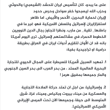
على ما يبدو،
كان ل
تأسيس
ايران للحشد (الشيعبي) والحوثي
وحزب الله ليصبحوا خفر سواحل وحرس حدود
لإيران لحماية البحرين، الأحمر والأبيض. اما ظاهر
استفزازايران لإسرائيل وللسفن الامريكية فهو غير ما في
باطنها_ تقية_ من مارب. ونظرا لتجاوز رجال الدين النوويين
الخطوط الحمراء في مشاكستهم لإسرائيل. ترى اليوم أمريكا
بانه قد ان الأوان لتقزيم أدوات ايران في العراق بطريقة
درامية او تراجيدية بغية:
1.
تمهيد السبيل لأمريكا
للسيطرة على المجال الحيوي للتجارة
البحرية العالمية الممتد ، من بحر العرب الى بحر الصين الجنوبي
والمار جميعها بمضيق هرمز !
2.
وإسرائيليا
، من اجل ان تمتد حركة الملاحة التجارية
والعسكرية من ميناء بيروت وبانياس وميناء غزة، شرق
المتوسط الى حيفا، وجميعها الان تحت المرمى الإيراني
الأمريكي الاسرائيلي!.