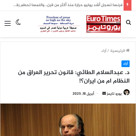
فرنسا تسجل أشد يوليو حرارة منذ أكثر من قرن.. والنمسا تحطم رقمها القياسي بدرجة 41 مئوية
بحث
الوضع
الق
عن
المظلم
الرئيسية
/
آراء
آراء
د. عبدالسلام الطائي: قانون تحرير العراق من
النظام ام من ايران؟!
أرسل
يورو تايمز
أبريل 18, 2025
بريدا
إلكترونيا