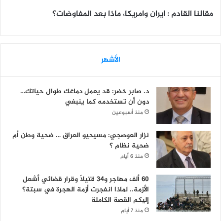
مقالنا القادم
:
ايران وامريكا، ماذا بعد المفاوضات؟
الأشهر
د. صابر خضر: قد يعمل دماغك طوال حياتك…
دون أن تستخدمه كما ينبغي
منذ أسبوعين
نزار العوصجي: مسيحيو العراق … ضحية وطن أم
ضحية نظام ؟
منذ 6 أيام
60 ألف مهاجر و34 قتيلاً وقرار قضائي أشعل
الأزمة.. لماذا انفجرت أزمة الهجرة في سبتة؟
إليكم القصة الكاملة
منذ 7 أيام