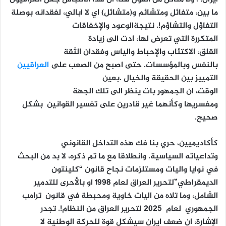
ما بين، متفائل ومتشائم و(متشائل) اي لا ابالي، لفقدانه بوصلة
التفاؤل والتشاؤم!. نتيجةالوعود والإخفاقات
المتكررة التي تعرض لها، ادت الى زيادة
القلق، الاكتئاب والإحباط والياس وفقدان الثقة
بالنفس وبالمؤسسات. حتى اصبح من الصعب على
العراقيين
التمييز بين الحقيقة والخيال
.بعين
الوقت، ان الجمهور بات ينظر
الى تلك الجهة
ومفسريها وكأنهما غير قادرين على تفسير القوانين بشكل
صحيح.
كأكاديميين، حري بنا
فك هذه التداخل القانوني
وتداعياته السياسية. وانطلاقا مع ما تم ذكره، لا بد من البحث
في نوايا واليات ومستلزمات نجاح قانون “كلينتون
الديمقراطي”لتحرير العراق لعام 1998 او بالأحرى للتدمير
الشامل، وما تلاه من اليات خاوية ومحبطة في قانون ترامب
الجمهوري لعام 2025 لتحرير العراق من النظام!. تجدر
الإشارة، ان ضعف ايران سيشكل قوة للحركة الوطنية لا