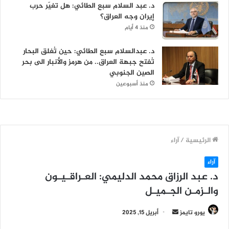
د. عبد السلام سبع الطائي: هل تغيّر حرب
إيران وجه العراق؟
منذ 4 أيام
د. عبدالسلام سبع الطائي: حين تُغلق البحار
تُفتح جبهة العراق.. من هرمز والأنبار الى بحر
الصين الجنوبي
منذ أسبوعين