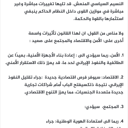
النسيم السياسي المنعش. قد تليها تغييرات مباشرة وغير
مباشرة في موازين القوى داخل النظام الحاكم ينبغي
استثمارها بالقوة والحكمة.
ولا مناص من القول، ان لهذا القانون تأثيرات واسعة
أخرى على: الأمن والاقتصاد والمجتمع على صعيد :
1.
الأمن
،
ربما سيؤدي الى : إعادة بناء الأجهزة الأمنية، بعيدًا عن
الطائفية والنفوذ الإيراني لحد ما، قد يعزز ذلك الاستقرار الأمني.
2.
الاقتصاد
:
سيوفر فرص اقتصادية جديدة :جراء تقليل النفوذ
الإيراني، نتيجة ذلكسيفتح الباب أمام شراكات تجارية
جديدة متعددة الجنسيات، مما يعزز التنوع الاقتصادي.
3.
المجتمع
،
سيؤدي:
4. ربما الى استعادة الهوية الوطنية: جراء