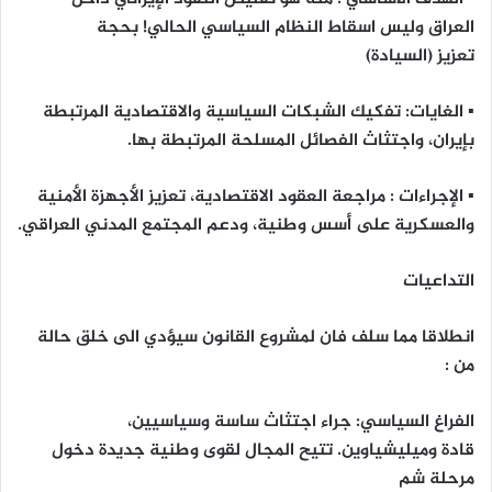
العراق وليس اسقاط النظام السياسي الحالي! بحجة
تعزيز (السيادة)
▪
ال
غايات
: تفكيك الشبكات السياسية والاقتصادية المرتبطة
بإيران، واجتثاث الفصائل المسلحة المرتبطة بها.
▪
الإجراءات
: مراجعة العقود الاقتصادية، تعزيز الأجهزة الأمنية
والعسكرية على أسس وطنية، ودعم المجتمع المدني العراقي.
ال
تداعيات
انطلاقا مما سلف فان لمشروع القانون سيؤدي الى خلق حالة
من :
الفراغ السياسي
:
جراء اجتثاث ساسة وسياسيين،
قادة وميليشياوين. تتيح المجال لقوى وطنية جديدة دخول
مرحلة شم