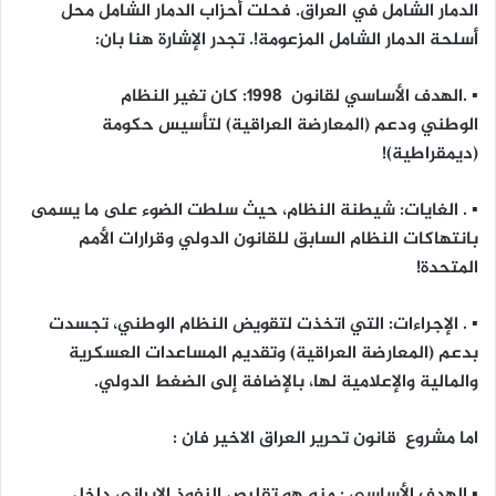
الدمار الشامل في العراق. فحلت أحزاب الدمار الشامل محل
أسلحة الدمار الشامل المزعومة!. تجدر الإشارة هنا بان:
▪ .
الهدف الأساسي
لقانون 1998: كان تغير النظام
الوطني ودعم (المعارضة العراقية) لتأسيس حكومة
(ديمقراطية)!
▪
.
الغايات
:
شيطنة النظام، حيث سلطت الضوء على ما يسمى
بانتهاكات النظام السابق للقانون الدولي وقرارات الأمم
المتحدة!
▪ .
الإجراءات
:
التي اتخذت لتقويض النظام الوطني، تجسدت
بدعم (المعارضة العراقية) وتقديم المساعدات العسكرية
والمالية والإعلامية لها، بالإضافة إلى الضغط الدولي.
اما مشروع
قانون تحرير العراق ال
اخير
فان
:
▪
الهدف الأساسي
:
منه هو تقليص النفوذ الإيراني داخل