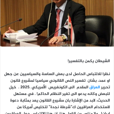
الشيطان يكمن بالتفسير
!
نظرا للالتباس الحاصل لدى بعض الساسة والسياسيين عن جهل
او عمد، بشان تفسير النص القانوني سياسيا لمشروع قانون
تحرير
العراق
المقدم الى الكونغريس الأمريكي .2025 . خيل
للبعض وكانه يدعو الى تغير النظام الحاكم! . في مستهل
الحديث، لابد من الإشارة بان مشروع القانون يعد بمثابة دعوة
لاستخدام العراقيين ك”شرطة نجدة” لتخليص أمريكا من
ايران! . ولا مناص من القول هنا، ان هذا الالتباس جعل العراقيون