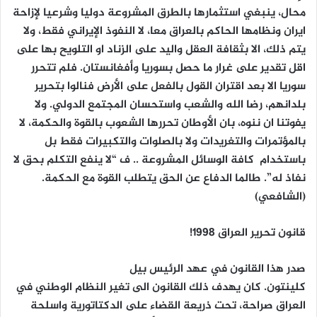
محال، ينبغي استثمارها بالطرق المشروعة دوليا وشرعيا لإزاحة
ايران ونظامها الحاكم بالعراق معا، لا النفوذ الإيراني فقط، ولا
يتم ذلك، الا بثقافة العقل واليد على الزناد او التلويح بها على
اقل تقدير على غرار ما حصل بسوريا وأفغانستان. فلم تتحرر
سوريا الا بعد اقتران
القول بالفعل على الأرض
فنالوا بتحرير
بلدانهم، رضا الله والشعب واستحسان المجتمع الدولي. ولا
يفوتنا ان ننوه، بان الأوطان تحررها الشعوب بالقوة والحكمة، لا
بالمؤتمرات والتغريدات ولا بالصلوات والتكبيرات فقط بل
باستخدام كافة الوسائل المشروعة .. ف “لا ينفع التكلم بحق لا
نفاذ له”. طالما الدفاع عن الحق يتطلب القوة مع الحكمة.
(الشافعي)
قانون تحرير العراق
1998!
صدر هذا القانون في عهد الرئيس بيل
كلينتون. كان يهدف ذلك القانون الى تغير النظام الوطني في
العراق صراحة، تحت ذريعة القضاء على الدكتاتورية واسلحة