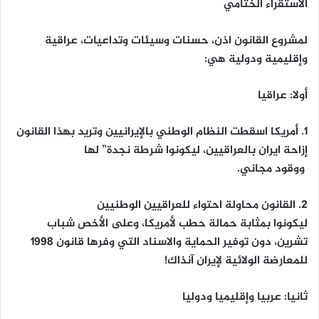
الاستقراء
الختامي
لمشروع القانون اذن، حسنات وسيئات وتداعيات، عراقية
وإقليمية ودولية هي:
أولا: عراقيا
1. أمريكا اسقطت النظام الوطني بالإيرانيين وتريد بهذا القانون
إزاحة ايران بالعراقيين، ليكونوا شرطة نجدة” لها
ووقود مجاني.
2. القانون محاولة احتواء للعراقيين الوطنيين
ليكونوا بمثابة حمالة حطب لأمريكا، وعلى الأخص شباب
تشرين، دون توفير الحماية والاسناد التي وفرها قانون 1998
للمعارضة الولائية لإيران آنذاك!
ثانيا: عربيا وإقليميا ودوليا