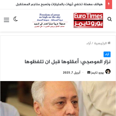
وزيرة الاقتصاد الألمانية تستبعد حدوث انخفاض في أسعار الكهرباء
بحث
الوضع
الق
عن
المظلم
الرئيسية
/
آراء
آراء
نزار العوصجي: أعقلوها قبل ان تلفظوها
أرسل
يورو تايمز
أبريل 7, 2025
بريدا
إلكترونيا