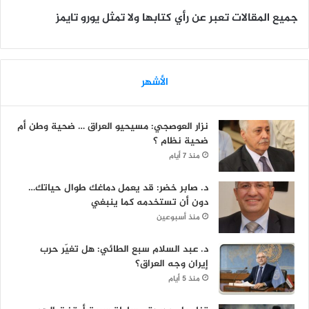
جميع المقالات تعبر عن رأي كتابها ولا تمثل يورو تايمز
الأشهر
نزار العوصجي: مسيحيو العراق … ضحية وطن أم
ضحية نظام ؟
منذ 7 أيام
د. صابر خضر: قد يعمل دماغك طوال حياتك…
دون أن تستخدمه كما ينبغي
منذ أسبوعين
د. عبد السلام سبع الطائي: هل تغيّر حرب
إيران وجه العراق؟
منذ 5 أيام