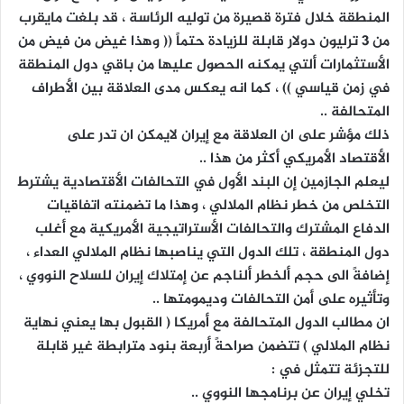
المنطقة خلال فترة قصيرة من توليه الرئاسة ، قد بلغت مايقرب
من 3 ترليون دولار قابلة للزيادة حتماً (( وهذا غيض من فيض من
الأستثمارات ألتي يمكنه الحصول عليها من باقي دول المنطقة
في زمن قياسي )) ، كما انه يعكس مدى العلاقة بين الأطراف
المتحالفة ..
ذلك مؤشر على ان العلاقة مع إيران لايمكن ان تدر على
الأقتصاد الأمريكي أكثر من هذا ..
ليعلم الجازمين إن البند الأول في التحالفات الأقتصادية يشترط
التخلص من خطر نظام الملالي ، وهذا ما تضمنته اتفاقيات
الدفاع المشترك والتحالفات الأستراتيجية الأمريكية مع أغلب
دول المنطقة ، تلك الدول التي يناصبها نظام الملالي العداء ،
إضافةً الى حجم ألخطر ألناجم عن إمتلاك إيران للسلاح النووي ،
وتأثيره على أمن التحالفات وديمومتها ..
ان مطالب الدول المتحالفة مع أمريكا ( القبول بها يعني نهاية
نظام الملالي ) تتضمن صراحةً أربعة بنود مترابطة غير قابلة
للتجزئة تتمثل في :
تخلي إيران عن برنامجها النووي ..