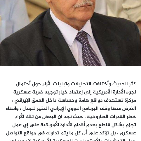
كثر الحديث وأختلفت التحليلات وتباينت الأراء حول أحتمال
لجوء الأدارة الأمريكية إلى إعتماد خيار توجيه ضربة عسكرية
مركزة تستهدف مواقع هامة وحساسة داخل العمق الإيراني ،
الغرض منها وقف البرنامج النووي الإيراني المثير للجدل ، وانهاء
خطر القدرات الصاروخية ، حيث نجد ان البعض من تلك الأراء
تجزم بشكل قاطع بعدم أقدام الأدارة الأمريكية على إي عمل
عسكري ، بل تؤكد على أن كل ما يتم تداوله في مواقع التواصل