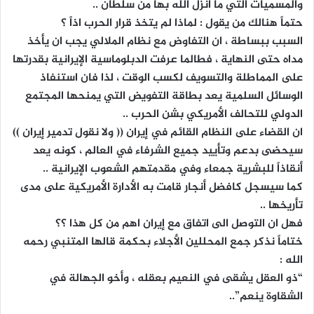
والمسميات التي ما أنزل الله بها من سلطان ..
حتماً هنالك من يقول : لماذا لم يتخذ قرار الحرب اذاً ؟
السبب ببساطة ، ان التفاوض مع نظام الملالي يجب ان يأخذ
مداه حتى النهاية ، فطالما عرفت الدبلوماسية الإيرانية بقدرتها
على المماطلة والتسويف لكسب الوقت ، لذا فان استنفاذ
الوسائل السلمية يعد بطاقة التفويض التي يمنحها المجتمع
الدولي للتحالف الأمريكي بشن الحرب ..
ان القضاء على النظام القائم في إيران (( ولا نقول تدمير إيران ))
سيحضى بدعم وتأييد جميع الشرفاء في العالم ، كونه يعد
أنقاذاً للبشرية جمعاء وفي مقدمتهم الشعوب الإيرانية ..
كما سيسجل كافضل أنجار قامت به الأدارة الأمريكية على مدى
تأريخها ..
فهل ان التوصل الى اتفاق مع إيران اهم من كل هذا ؟؟
ختاماً نذكر جمع المحللين الأجلاء بحكمة قالها المتنبي رحمه
الله :
“ذو العقل يشقى في النعيم بعقله ، وأخو الجهالة في
الشقاوة ينعم”..