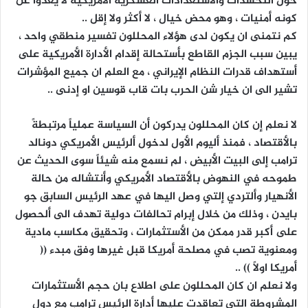
حول التحشدات والأستعدادات العسكرية الأمريكية لا يعدوا عن
كونه أمنيات ، وهو محض خيال ، لا أكثر ولا إقل ..
كم نتمنى ان يكون لدى هؤلاء المحللون تفسير منطقي واحد ،
يبين سبب الجزم القاطع بأستحالة إقدام الأدارة الأمريكية على
أستهداف قدرات النظام الإيراني ، مع العلم ان جميع المؤشرات
تشير الى ان خيار شن الحرب بات قاب قوسين او إدنى ..
لا نعلم إن كان المحللون يدركون أن السياسة عملياً مرتبطةً
بالأقتصاد ، فمنذ أليوم الأول لدخول ألرئيس الأمريكي دونالد
ترامب إلى البيت الأبيض ، لم نسمع منه شيئاً سوى الحديث عن
طموحه في النهوض بالأقتصاد الأمريكي وأنتشاله من حالة
الأنهيار وألتردي إلتي وصل اليها في عهد الرئيس السابق جو
بايدن ، وذلك من خلال إبرام تحالفات دولية تهدف الى ألحصول
على أكبر قدر ممكن من الأستثمارات ، وتحقيق مكاسب مادية
ومعنوية تصب في مصلحة أمريكا قبل غيرها وفق مبدء ((
أمريكا اولاً )) ..
ولا نعلم ان كان المحللون على اطلاع بان حجم الأستثمارات
المشروطة التي تعاقدت عليها أدارة الرئيس ترامب مع دول