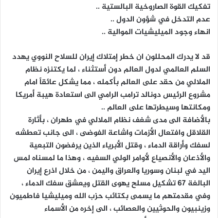
تفكيك القوة الصاروخية البالستية ..
عدم التدخل في شؤون الدول ..
انهاء وجود الميليشيات الموالية ..
قد لا يدرك المحللون ان خطر إمتلاك إيران للسلاح النووي يهدد
السلم العالمي لدول العالم دون أستثناء ، لما يكتنزه نظام
الملالي من حقد على العالم بأكمله ، مما يشكل عائقاً امام
مشروع الرئيس دونالد ترامب الرامي الى استعادة هيبة أمريكا
ومكانتها وسيطرتها على العالم ..
بالأضافة الى مدى شغف نظام الملالي في طهران ، بأثارة
القلاقل وافتعال الأزمات واشاعة الفوضى ، الى جانب تعطشه
لسفك وأراقة الدماء ، وقتل الأبرياء الذين يرفضون التبعية
والأذعان والأنصياع لأوامر الولي السفيه ، وهذا ما لمسناه لمس
اليد في لبنان وسوريا والعراق واليمن ، من خلال اذرع إيران
البالغة 67 تشكيل مسلح يهوى القتل ويعشق سفك الدماء ،
وفي مقدمتهم ما يسمى بكتائب حزب الله وميليشيا فاطميون
وزينبيون والحوثيين والعصائب ، الى إخره من الأسماء