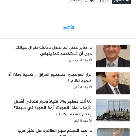
الوسوم
الجزائر
باريس
فرنسا
الأشهر
د. صابر خضر: قد يعمل دماغك طوال حياتك…
دون أن تستخدمه كما ينبغي
منذ أسبوعين
نزار العوصجي: مسيحيو العراق … ضحية وطن أم
ضحية نظام ؟
منذ 4 أيام
60 ألف مهاجر و34 قتيلاً وقرار قضائي أشعل
الأزمة.. لماذا انفجرت أزمة الهجرة في سبتة؟
إليكم القصة الكاملة
منذ 5 أيام
د. عبد السلام سبع الطائي: هل تغيّر حرب