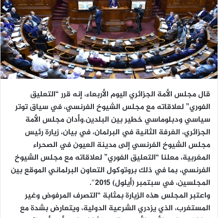
قال مجلس الأمة الجزائري اليوم الأربعاء، إنه قرر “التعليق
الفوري” لعلاقاته مع مجلس الشيوخ الفرنسي، في سياق توتر
سياسي ودبلوماسي خطير بين البلدين.وأدان مجلس الأمة
الجزائري، الغرفة الثانية في البرلمان، في بيان، زيارة رئيس
مجلس الشيوخ الفرنسي إلى مدينة العيون في الصحراء
المغربية، معلنا “التعليق الفوري” لعلاقاته مع مجلس الشيوخ
الفرنسي، بما في ذلك بروتوكول التعاون البرلماني الموقع بين
المجلسين، في سبتمبر (أيلول) 2015″.
واعتبر المجلس هذه الزيارة بمثابة “التصرف المرفوض وغير
المستغرب، الذي يزدري الشرعية الدولية، ويتعارض بشدة مع