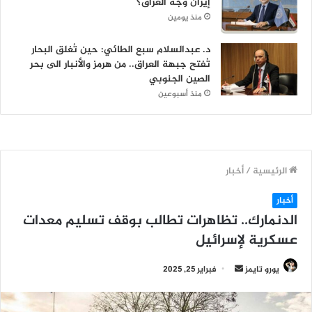
إيران وجه العراق؟
منذ يومين
د. عبدالسلام سبع الطائي: حين تُغلق البحار
تُفتح جبهة العراق.. من هرمز والأنبار الى بحر
الصين الجنوبي
منذ أسبوعين