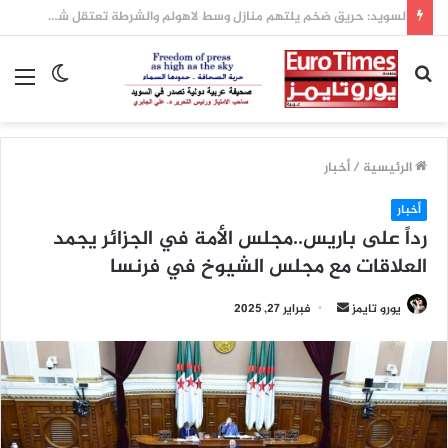
السويد: حريق ضخم يلتهم منازل وسط لاهولم والشرطة تعتقل شخصاً بشبهة الحريق المتعمد
بحث
الوضع
الق
عن
المظلم
الرئيسية
/
أخبار
أخبار
رداً على باريس..مجلس الأمة في الجزائر يجمد
العلاقات مع مجلس الشيوخ في فرنسا
أرسل
يورو تايمز
فبراير 27, 2025
بريدا
إلكترونيا