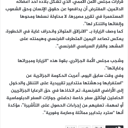
قرارات مجلس الأمن الأممي، الذي تشكل بلاده أحد أعضائه
الدائمين، المفترض أن يدافعوا عن حقوق الإنسان وحق الشعوب
المستعمرة في تقرير مصيرها، لا محاولة نسفها ومحوها
وإلغائها والتنكر لها”.
كما وصف الزيارة بـ “الانزلاق المتواتر وانحراف غاية في الخطورة،
يعكس تصاعد اليمين المتطرف الفرنسي وهيمنته على
المشهد والقرار السياسي الفرنسي”.
وشجب مجلس الأمة الجزائري، بقوة هذه “الزيارة ومبرراتها
وغاياتها”.
وفي وقت سابق اليوم، أعربت الحكومة الجزائرية عن
“استغرابها ودهشتها منتدابير تقييدية على التنقل والدخول
إلى الأراضي الفرنسية، تم اتخاذها في حق الرعايا الجزائريين
الحاملين لوثائق سفر خاصة (حاملي جوازات السفر الدبلوماسية
أو لمهمة، تعفيهم من إجراءات الحصول على التأشيرة”، مؤكدة
أنها “سترد بتدابير مماثلة وصارمة وفورية”.