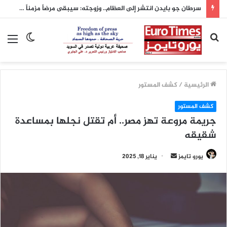
سرطان جو بايدن انتشر إلى العظام.. وزوجته: سيبقى مرضاً مزمناً يرافقه مدى الحياة
بحث
الوضع
الق
عن
المظلم
الرئيسية
/
كشف المستور
كشف المستور
جريمة مروعة تهز مصر.. أم تقتل نجلها بمساعدة
شقيقه
أرسل
يورو تايمز
يناير 18, 2025
بريدا
إلكترونيا