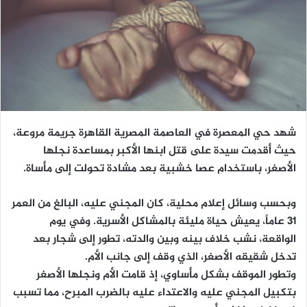
شهد حي المعصرة في العاصمة المصرية القاهرة جريمة مروعة،
حيث أقدمت سيدة على قتل ابنها الأكبر بمساعدة نجلها
الأصغر، باستخدام عصا خشبية بعد مشادة تحولت إلى مأساة.
وبحسب وسائل إعلام محلية، كان المجني عليه، البالغ من العمر
31 عاماً، يعيش حياة مليئة بالمشاكل الأسرية. وفي يوم
الواقعة، نشب خلاف بينه وبين والدته، تطور إلى شجار بعد
تدخل شقيقه الأصغر، الذي وقف إلى جانب الأم.
وتطور الموقف بشكل مأساوي، إذ قامت الأم ونجلها الأصغر
بتكبيل المجني عليه والاعتداء عليه بالضرب المبرح، مما تسبب