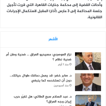
وأحالت القضية إلى محكمة جنايات القاهرة، التي قررت تأجيل
جلسة المحاكمة إلى 3 مارس (أذار) المقبل لاستكمال الإجراءات
القانونية.
الأشهر
نزار العوصجي: مسيحيو العراق … ضحية وطن أم
ضحية نظام ؟
منذ 7 أيام
د. صابر خضر: قد يعمل دماغك طوال حياتك…
دون أن تستخدمه كما ينبغي
منذ أسبوعين
د. عبد السلام سبع الطائي: هل تغيّر حرب
إيران وجه العراق؟