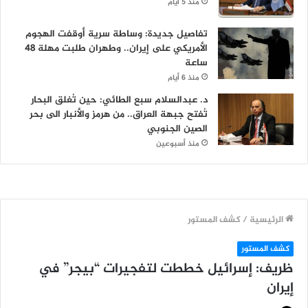
منذ 5 أيام
تفاصيل جديدة: وساطة سرية أوقفت الهجوم
الأمريكي على إيران.. وطهران طلبت مهلة 48
ساعة
منذ 6 أيام
د. عبدالسلام سبع الطائي: حين تُغلق البحار
تُفتح جبهة العراق.. من هرمز والأنبار الى بحر
الصين الجنوبي
منذ أسبوعين