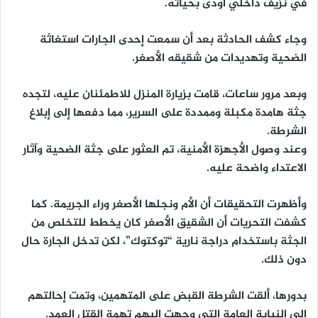
في نزيف داخلي أودى بحياته.
وجاء كشف الحادثة بعد أن سمعت إحدى الجارات استغاثة
الضحية وتهديدات من شقيقه الأصغر.
وبعد مرور ساعات، قامت بزيارة المنزل للاطمئنان عليه، لتجده
جثة هامدة مكبلة وممددة على السرير، مما دفعها إلى إبلاغ
الشرطة.
وعند وصول الأجهزة الأمنية، تم العثور على جثة الضحية وآثار
الاعتداء واضحة عليه.
وأظهرت التحقيقات أن الأم ونجلها الأصغر وراء الجريمة. كما
كشفت التحريات أن الشقيق الأصغر كان يخطط للتخلص من
الجثة باستخدام دراجة نارية “توكتوك”، لكن تدخل الجارة حال
دون ذلك.
بدورها، ألقت الشرطة القبض على المتهمين، وتمت إحالتهم
إلى النيابة العامة التي وجهت إليهم تهمة القتل العمد.