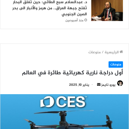
د. عبدالسلام سبع الطائي: حين تُغلق البحار
تُفتح جبهة العراق.. من هرمز والأنبار الى بحر
الصين الجنوبي
منذ أسبوعين