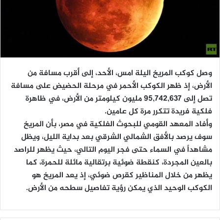
وصل كوكب المريخ اليلة امس، الأحد، إلى أقرب مسافة من
الأرض، إذ ظهر الكوكب الأحمر في مرحلة الحضيض على مسافة
تصل إلى 95,742,637 مليون كيلومتر من الأرض، في ظاهرة
فلكية فريدة تتكرر مرة كل عامين.
وأفاد المعهد القومي للبحوث الفلكية في مصر، بأن المريخ
سوف يرصد بالأفق الشمالي الشرقي بعد بداية الليل، ويظل
مشاهداً في السماء حتى فجر اليوم التالي، حيث يظهر للراصد
بالعين المجردة، كنقطة ضوئية برتقالية مائلة للحمرة، كما
يظهر من خلال المناظير كقرص ضوئي، إذ يعد المريخ هو
الكوكب الوحيد الذي يمكن رؤية تفاصيل سطحه من الأرض.