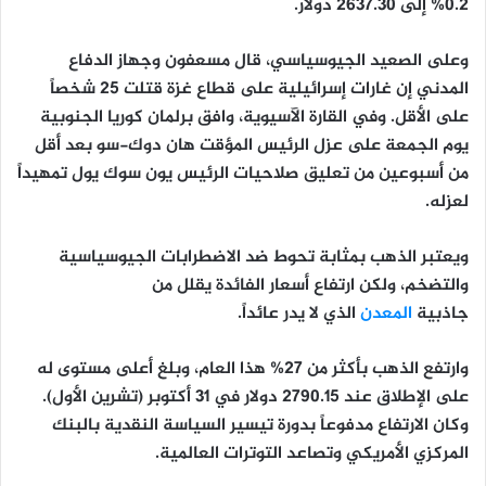
0.2% إلى 2637.30 دولار.
وعلى الصعيد الجيوسياسي، قال مسعفون وجهاز الدفاع
المدني إن غارات إسرائيلية على قطاع غزة قتلت 25 شخصاً
على الأقل. وفي القارة الآسيوية، وافق برلمان كوريا الجنوبية
يوم الجمعة على عزل الرئيس المؤقت هان دوك-سو بعد أقل
من أسبوعين من تعليق صلاحيات الرئيس يون سوك يول تمهيداً
لعزله.
ويعتبر الذهب بمثابة تحوط ضد الاضطرابات الجيوسياسية
والتضخم، ولكن ارتفاع أسعار الفائدة يقلل من
جاذبية
المعدن
الذي لا يدر عائداً.
وارتفع الذهب بأكثر من 27% هذا العام، وبلغ أعلى مستوى له
على الإطلاق عند 2790.15 دولار في 31 أكتوبر (تشرين الأول).
وكان الارتفاع مدفوعاً بدورة تيسير السياسة النقدية بالبنك
المركزي الأمريكي وتصاعد التوترات العالمية.