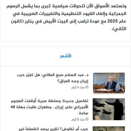
وتستعد الأسواق الآن لتحولات سياسية كبرى بما يشمل الرسوم
الجمركية وإلغاء القيود التنظيمية والتغييرات الضريبية في
عام 2025 مع عودة ترامب إلى البيت الأبيض في يناير (كانون
الثاني).
الأشهر
د. عبد السلام سبع الطائي: هل تغيّر حرب
إيران وجه العراق؟
منذ 5 أيام
تفاصيل جديدة: وساطة سرية أوقفت الهجوم
الأمريكي على إيران.. وطهران طلبت مهلة 48
ساعة
منذ 6 أيام
حرب أم تفاوض؟ تقرير يرصد انقساماً غير