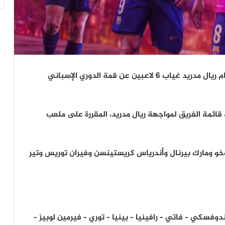
شهدت قائمة برشلونة لمباراة “كلاسيكو الأرض” أمام ريال مدريد غياب 6 لاعبين عن قمة الدوري الإسباني
 قائمة الفريق لمواجهة ريال مدريد، المقررة على ملعب
وخو ومارك بيرنال وأندرياس كريستينسن وفيران توريس وتير
دوفسكي – فاتي – رافينيا – بينيا – توري – فيرمين لوبيز –