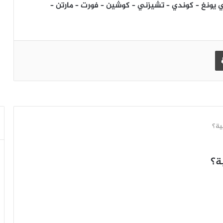
ي يونغ – كوندي – تشيزني – كوشين – فورت – مارتن –
طباعة