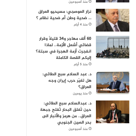
منذ أسبوعين
نزار العوصجي: مسيحيو العراق
… ضحية وطن أم ضحية نظام ؟
منذ 4 أيام
60 ألف مهاجر و34 قتيلاً وقرار
قضائي أشعل الأزمة.. لماذا
انفجرت أزمة الهجرة في سبتة؟
إليكم القصة الكاملة
منذ 5 أيام
د. عبد السلام سبع الطائي:
هل تغيّر حرب إيران وجه
العراق؟
منذ يومين
د. عبدالسلام سبع الطائي:
حين تُغلق البحار تُفتح جبهة
العراق.. من هرمز والأنبار الى
بحر الصين الجنوبي
منذ أسبوعين