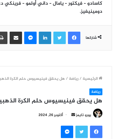
كاسادو – فيكتور – يامال – داني أولمو – فرينكي د
دومينيغيز.
فيسبوك
تويتر
لينكدإن
ماسنجر
مشاركة عبر البريد
شاركها