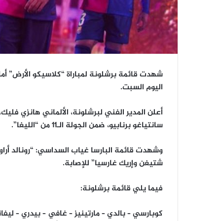
اليوم السبت.
أعلن المدير الفني لبرشلونة، الألماني هانزي فليك،
سانتياغو برنابيو، ضمن الجولة الـ11 من “الليغا”.
وشهدت قائمة البارسا غياب السداسي: “رونالد أرا
شتيغن وإريك غارسيا” للإصابة.
فيما يلي قائمة برشلونة:
كوبارسي – بالدي – مارتينيز – غافي – بيدري – ليفان