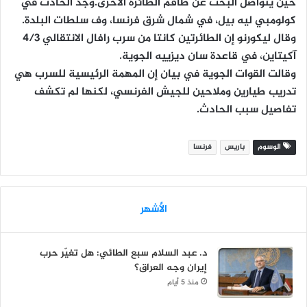
حين يتواصل البحث عن طاقم الطائرة الأخرى.وجد الحادث في
كولومبي ليه بيل، في شمال شرق فرنسا، وف سلطات البلدة.
وقال ليكورنو إن الطائرتين كانتا من سرب رافال الانتقالي 4/3
آكيتاين، في قاعدة سان ديزييه الجوية.
وقالت القوات الجوية في بيان إن المهمة الرئيسية للسرب هي
تدريب طيارين وملاحين للجيش الفرنسي، لكنها لم تكشف
تفاصيل سبب الحادث.
الوسوم
باريس
فرنسا
الأشهر
د. عبد السلام سبع الطائي: هل تغيّر حرب
إيران وجه العراق؟
منذ 5 أيام