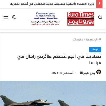
وزيرة الاقتصاد الألمانية تستبعد حدوث انخفاض في أسعار الكهرباء
بحث
الوضع
الق
عن
المظلم
الرئيسية
/
منوعات
منوعات
تصادمتا في الجو..تحطم طائرتي رافال في
فرنسا
أرسل
يورو تايمز
أغسطس 15, 2024
بريدا
إلكترونيا