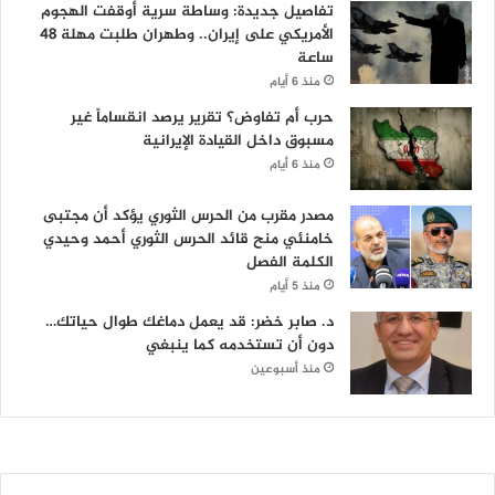
تفاصيل جديدة: وساطة سرية أوقفت الهجوم
الأمريكي على إيران.. وطهران طلبت مهلة 48
ساعة
منذ 6 أيام
حرب أم تفاوض؟ تقرير يرصد انقساماً غير
مسبوق داخل القيادة الإيرانية
منذ 6 أيام
مصدر مقرب من الحرس الثوري يؤكد أن مجتبى
خامنئي منح قائد الحرس الثوري أحمد وحيدي
الكلمة الفصل
منذ 5 أيام
د. صابر خضر: قد يعمل دماغك طوال حياتك…
دون أن تستخدمه كما ينبغي
منذ أسبوعين