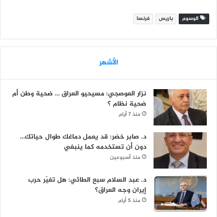
الوسوم
باريس
فرنسا
الأشهر
نزار العوصجي: مسيحيو العراق … ضحية وطن أم
ضحية نظام ؟
منذ 7 أيام
د. صابر خضر: قد يعمل دماغك طوال حياتك…
دون أن تستخدمه كما ينبغي
منذ أسبوعين
د. عبد السلام سبع الطائي: هل تغيّر حرب
إيران وجه العراق؟
منذ 5 أيام