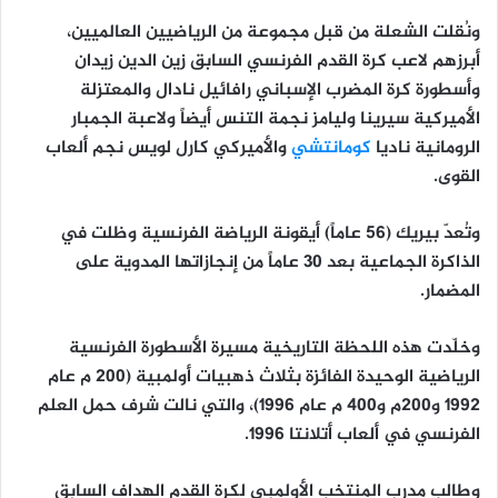
ونُقلت الشعلة من قبل مجموعة من الرياضيين العالميين،
أبرزهم لاعب كرة القدم الفرنسي السابق زين الدين زيدان
وأسطورة كرة المضرب الإسباني رافائيل نادال والمعتزلة
الأميركية سيرينا وليامز نجمة التنس أيضاً ولاعبة الجمبار
الرومانية ناديا
كومانتشي
والأميركي كارل لويس نجم ألعاب
القوى.
وتُعدّ بيريك (56 عاماً) أيقونة الرياضة الفرنسية وظلت في
الذاكرة الجماعية بعد 30 عاماً من إنجازاتها المدوية على
المضمار.
وخلّدت هذه اللحظة التاريخية مسيرة الأسطورة الفرنسية
الرياضية الوحيدة الفائزة بثلاث ذهبيات أولمبية (200 م عام
1992 و200م و400 م عام 1996)، والتي نالت شرف حمل العلم
الفرنسي في ألعاب أتلانتا 1996.
وطالب مدرب المنتخب الأولمبي لكرة القدم الهداف السابق