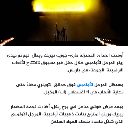
أوقدت العداءة المعتزلة ماري-جوزيه بيريك وبطل الجودو تيدي
رينر المرجل الأولمبي خلال حفل غير مسبوق لافتتاح الألعاب
الاولمبية، الجمعة، في باريس.
وسيظل المرجل
الأولمبي
فوق حدائق التويلري مضاءً حتى
نهاية الألعاب في 11 أغسطس (آب) المقبل.
وبعد عرض ضوئي مذهل في برج إيفل، أضاءت نجمة المضمار
بيريك ورينر، المتوّج بثلاث ذهبيات أولمبية، المرجل الأولمبي
الذي شكّل قاعدة منطاد الهواء الساخن.