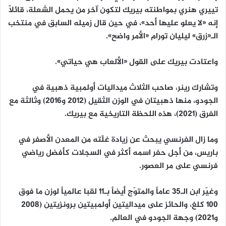
تييري هنري بمواطنته بيريك لتكون آخر من يحمل الشعلة، قائلاً
إنه «لا يعلو عليها أحد»، في حين قال زميله السابق في منتخب
الـ«زرق» ليليان تورام «الأمر واضح».
واعتادت بيريك على القول «الألعاب هي حياتي».
وتشارك رينر، صاحب الثلاث ميداليات أولمبية ذهبية في
الجودو، منها ذهبيتان في الوزن الثقيل (2012 و2016) وثالثة مع
الفرق (2021)، هذه اللحظة التاريخية مع بيريك.
وما زال الفرنسي يبحث عن زيادة غلّته من المعدن الأصفر في
باريس، من أجل حفر اسمه أكثر في السجلات كأفضل رياضي
فرنسي على مر العصور.
وغيّر ابن الـ35 عاماً والمتوّج أيضاً بـ11 لقبا عالمياً لوزن ما فوق
100 كلغ، والحائز على ميداليتين أولمبيتين برونزيتين (2008
و2021) وجهة الجودو في العالم.