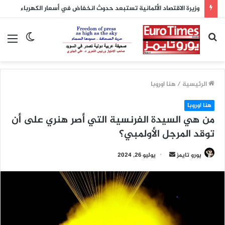
وزيرة الاقتصاد الألمانية تستبعد حدوث انخفاض في أسعار الكهرباء
بحث
الوضع
الق
عن
المظلم
الرئيسية
/
هنا اوروبا
هنا اوروبا
من هي السيدة الفرنسية التي أصر هنري على أن
توقد المرجل الأولمبي؟
أرسل
يورو تايمز
يوليو 26, 2024
بريدا
إلكترونيا