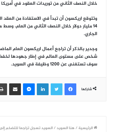
خلال النصف الثاني من توريدات العقود في أمريكا ا
وتتوقع اريكسون أن تبدأ في الاستفادة من العقد ال
14 مليار دولار خلال النصف الثاني من العام، و
الجاري.
شخص على مستوى العالم في إطار جهودها لخفض ال
سوف تستغنى عن 1200 وظيفة في السويد.
فيسبوك
تويتر
لينكدإن
ماسنجر
مشاركة عبر البريد
شاركها