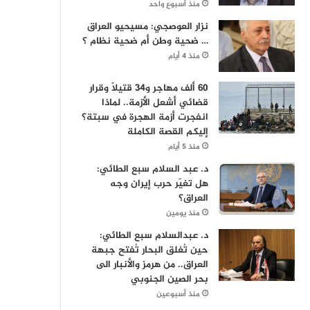
منذ أسبوع واحد
نزار العوصجي: مسيحيو العراق
… ضحية وطن أم ضحية نظام ؟
منذ 4 أيام
60 ألف مهاجر و34 قتيلاً وقرار
قضائي أشعل الأزمة.. لماذا
انفجرت أزمة الهجرة في سبتة؟
إليكم القصة الكاملة
منذ 5 أيام
د. عبد السلام سبع الطائي:
هل تغيّر حرب إيران وجه
العراق؟
منذ يومين
د. عبدالسلام سبع الطائي:
حين تُغلق البحار تُفتح جبهة
العراق.. من هرمز والأنبار الى
بحر الصين الجنوبي
منذ أسبوعين