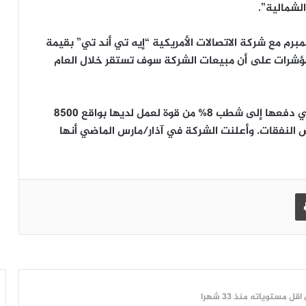
لشمالية”.
مبرم مع شركة الاتصالات الأمريكية “إيه تي أند تي” بقيمة
سط مؤشرات على أن مبيعات الشركة سوف تستقر خلال العام
وجدير بالذكر أن تراجع أعمال اريكسون العام الماضي دفعها إلى شطب 8% من قوة لعمل لديها بواقع 8500
نفقات. وأعلنت الشركة في آذار/مارس الماضي أنها
طباعة