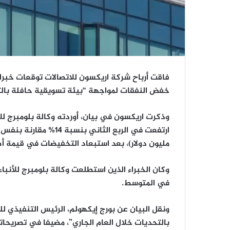
فاقت أرباح شركة اريكسون للاتصالات توقعات خبراء 
خفض النفقات لمواجهة “بيئة تسويقية حافلة بال
وذكرت اريكسون في بيان، أوردته وكالة بلومبرج للأ
مليون دولار)، بعد استبعاد التخفيضات في قيمة أ
في المتوسط.
ونقل البيان عن بورج إيكهولم، الرئيس التنفيذي 
بالتحديات خلال العام الجاري”، مضيفا في تصريحات