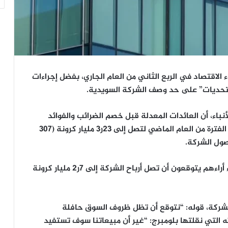
الاقتصاد في الربع الثاني من العام الجاري، بفضل إجراءات
تحديات” على حد وصف الشركة السويدية.
نباء، أن العائدات المعدلة قبل خصم الضرائب والفوائد
ارتفعت في الربع الثاني بنسبة 14% مقارنة بنفس الفترة من العام الماضي لتصل إلى 23ر3 مليار كرونة (307
صول الشركة.
وكان الخبراء الذين استطلعت وكالة بلومبرج للأنباء أراءهم يتوقعون أن تصل أرباح الشركة إلى 7ر2 مليار كرونة
للشركة، قوله: “نتوقع أن تظل ظروف السوق حافلة
ه التي نقلتها بلومبرج: “غير أن مبيعاتنا سوف تستفيد