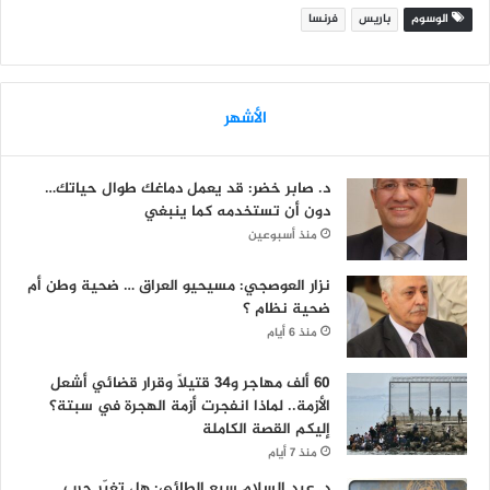
الوسوم
باريس
فرنسا
الأشهر
د. صابر خضر: قد يعمل دماغك طوال حياتك…
دون أن تستخدمه كما ينبغي
منذ أسبوعين
نزار العوصجي: مسيحيو العراق … ضحية وطن أم
ضحية نظام ؟
منذ 6 أيام
60 ألف مهاجر و34 قتيلاً وقرار قضائي أشعل
الأزمة.. لماذا انفجرت أزمة الهجرة في سبتة؟
إليكم القصة الكاملة
منذ 7 أيام
د. عبد السلام سبع الطائي: هل تغيّر حرب