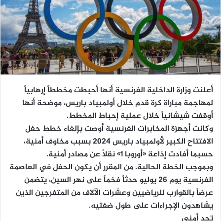
أعلنت وزارة الداخلية الفرنسية أنها أحبطت مخططاً إرهابياً
لمهاجمة مباراة كرة قدم خلال أولمبياد باريس، موضحة أنها
أوقفت شيشانياً خلال عملية إحباط المخطط.
وكانت أجهزة المخابرات الفرنسية أوصت بإلغاء خطط حفل
الافتتاح الكبير لأولمبياد باريس 2024 بسبب مخاوف أمنية،
حسبما أفادت إذاعة «أوروبا 1» نقلاً عن مصادر أمنية.
وبموجب الخطة الحالية، من المقرر أن يكون الحفل في العاصمة
الفرنسية يوم 26 يوليو حدثاً فخماً على نهر السين، يتضمن
عرضاً بالقوارب للرياضيين وعشرات الآلاف من المتفرجين الذين
يشاهدون الإجراءات على طول ضفتيه.
تحد أمني