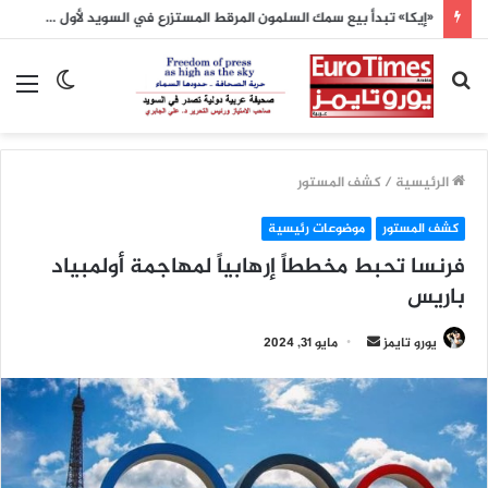
الأرصاد الفرنسية: الأشهر الثلاثة المقبلة ستكون أدفأ من المعدلات الطبيعية
بحث
الوضع
الق
عن
المظلم
الرئيسية
/
كشف المستور
كشف المستور
موضوعات رئيسية
فرنسا تحبط مخططاً إرهابياً لمهاجمة أولمبياد
باريس
أرسل
يورو تايمز
مايو 31, 2024
بريدا
إلكترونيا