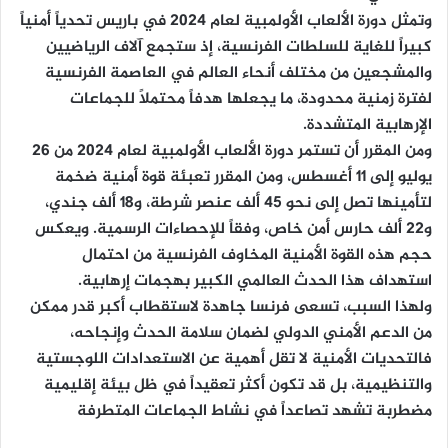
وتمثل دورة الألعاب الأولمبية لعام 2024 في باريس تحدياً أمنياً
كبيراً للغاية للسلطات الفرنسية، إذ ستجمع آلاف الرياضيين
والمشجعين من مختلف أنحاء العالم في العاصمة الفرنسية
لفترة زمنية محدودة، ما يجعلها هدفاً محتملاً للجماعات
الإرهابية المتشددة.
ومن المقرر أن تستمر دورة الألعاب الأولمبية لعام 2024 من 26
يوليو إلى 11 أغسطس، ومن المقرر تعبئة قوة أمنية ضخمة
لتأمينها تصل إلى نحو 45 ألف عنصر شرطة، و18 ألف جندي،
و22 ألف حارس أمن خاص، وفقاً للإحصاءات الرسمية. ويعكس
حجم هذه القوة الأمنية المخاوف الفرنسية من احتمال
استهداف هذا الحدث العالمي الكبير بهجمات إرهابية.
ولهذا السبب، تسعى فرنسا جاهدة لاستقطاب أكبر قدر ممكن
من الدعم الأمني الدولي لضمان سلامة الحدث وإنجاحه،
فالتحديات الأمنية لا تقل أهمية عن الاستعدادات اللوجستية
والتنظيمية، بل قد تكون أكثر تعقيداً في ظل بيئة إقليمية
مضطربة تشهد تصاعداً في نشاط الجماعات المتطرفة