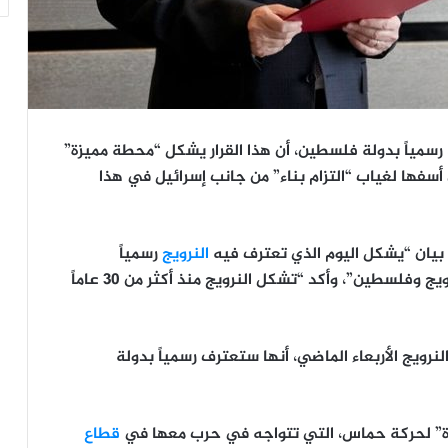
ول اعترفت، الثلاثاء، رسمياً بدولة فلسطين، أن هذا القرار يشكل “محطة مميزة”
سفها لغياب “التزام بناء” من جانب إسرائيل في هذا
 بيان “يشكل اليوم الذي تعترف فيه
النرويج
رسمياً
، محطة مميزة في العلاقة بين النرويج وفلسطين”، وأكد “تشكل النرويج منذ أكثر من 30 عاماً
نرويج الأربعاء الماضي، أنها ستعترف رسمياً بدولة
افأة” لحركة حماس، التي تتواجه في حرب معها في
قطاع