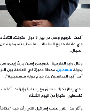
أكدت النرويج وهي من بين 3 د
في علاقاتها مع السلطات الفلسطينية، معربة عن أ
المجال.
وقال وزير الخارجية النرويجي إسبن بارث إيدي، في
بدولة
فلسطين
أحد أكبر المدافعين عن قيام دولة فلسطينية”.
وفي إطار تحرك منسق مع إسبانيا وإيرلندا، أعلنت ال
فلسطين اعتباراً من اليوم الثلاثاء.
وأثار هذا القرار غضب إسرائيل التي رأت فيه “مك