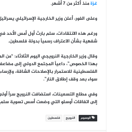
غزة
منذ أكثر من 7 أشهر.
وعلى الفور، أعلن وزير الخارجية الإسرائيلي يسرائي
ورغم هذه الانتقادات، سلم بارث أول أمس الأحد 
شفهية بشأن الاعتراف رسمياً بدولة فلسطين.
وقال وزير الخارجية النرويجي اليوم الثلاثاء: “من ال
بهذا الخصوص”، داعياً المجتمع الدولي إلى مضاعف
الفلسطينية للاستمرار بالإصلاحات الشاقة، ولإرس
سواء بعد وقف إطلاق النار”.
وفي مطلع التسعينات، استضافت النرويج سراً أولى
إلى اتفاقات أوسلو التي وضعت أسس تسوية سلمية 
الوسوم
النرويج
فلسطين