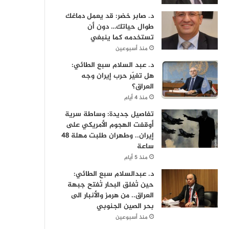
د. صابر خضر: قد يعمل دماغك
طوال حياتك… دون أن
تستخدمه كما ينبغي
منذ أسبوعين
د. عبد السلام سبع الطائي:
هل تغيّر حرب إيران وجه
العراق؟
منذ 4 أيام
تفاصيل جديدة: وساطة سرية
أوقفت الهجوم الأمريكي على
إيران.. وطهران طلبت مهلة 48
ساعة
منذ 5 أيام
د. عبدالسلام سبع الطائي:
حين تُغلق البحار تُفتح جبهة
العراق.. من هرمز والأنبار الى
بحر الصين الجنوبي
منذ أسبوعين