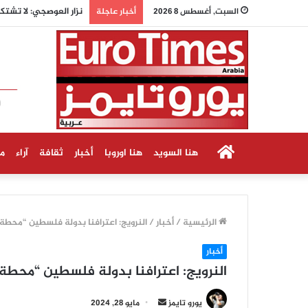
نزار العوصجي: لا تشتك
السبت, أغسطس 8 2026
أخبار عاجلة
الرئيسية
هنا السويد
هنا اوروبا
أخبار
ثقافة
آراء
م
الرئيسية
/
أخبار
/
النرويج: اعترافنا بدولة فلسطين “محطة 
أخبار
النرويج: اعترافنا بدولة فلسطين “محطة 
أرسل
يورو تايمز
مايو 28, 2024