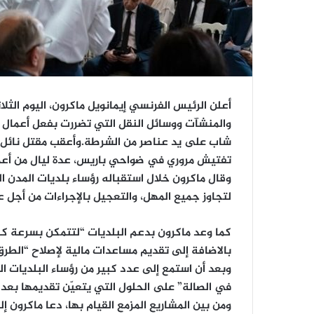
أعلن الرئيس الفرنسي إيمانويل ماكرون، اليوم الثل
والمنشآت ووسائل النقل التي تضررت بفعل أعمال ال
تفتيش مروري في ضواحي باريس، عدة ليال من أعما
وقال ماكرون خلال استقباله رؤساء بلديات المدن ا
لتجاوز جميع المهل، والتعجيل بالإجراءات من أجل عم
كما وعد ماكرون بدعم البلديات “لتتمكن بسرعة كبي
بالاضافة إلى تقديم مساعدات مالية لإصلاح “الطر
في الصالة” على الحلول التي يتعيّن تقديمها بعد 
ومن بين المشاريع المزمع القيام بها، دعا ماكرون 