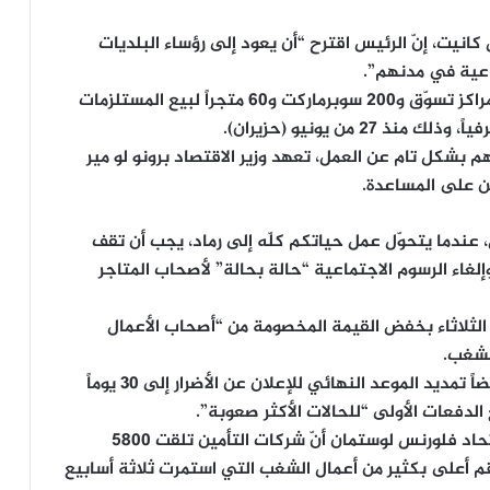
انيت، إنّ الرئيس اقترح “أن يعود إلى رؤساء البلديات
اعية في مدنهم”.
وبحلول الثلاثاء، أحصت الحكومة هجمات طالت 10 مراكز تسوّق و200 سوبرماركت و60 متجراً لبيع المستلزمات
بشكل تام عن العمل، تعهد وزير الاقتصاد برونو لو مير
 على المساعدة.
ل، عندما يتحوّل عمل حياتكم كلّه إلى رماد، يجب أن تقف
وإلغاء الرسوم الاجتماعية “حالة بحالة” لأصحاب المتاجر
لثلاثاء بخفض القيمة المخصومة من “أصحاب الأعمال
لشغب.
وأكد الاتحاد في بيان أيضا أنه طُلب من الشركات أيضاً تمديد الموعد النهائي للإعلان عن الأضرار إلى 30 يوماً
 الدفعات الأولى “للحالات الأكثر صعوبة”.
وفي تصريح لقناة ” فرانس إنفو”، أعلنت رئيسة الاتحاد فلورنس لوستمان أنّ شركات التأمين تلقت 5800
لأقل” وهو رقم أعلى بكثير من أعمال الشغب التي استمرت ثلاثة أسابيع