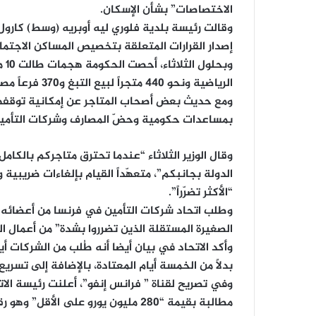
الاختصاصات” بشأن الإسكان.
وقالت رئيسة بلدية فلوري ليه أوبريه (وسط) كارول ك
إصدار القرارات المتعلقة بتخصيص المساكن الاجتم
الرياضية ونحو 440 متجراً لبيع التبغ و370 فرعاً مصرفياً، وذلك منذ 27 من يونيو (حزيران).
ومع حديث بعض أصحاب المتاجر عن إمكانية توقفهم 
بمساعدات حكومية وحضّ المصارف وشركات التأمين
وقال الوزير الثلاثاء “عندما تحترق متاجركم بالكام
الدولة بجانبكم”، متعهّداً القيام بإلغاءات ضريبية 
“الأكثر تضرّراً”.
وطلب اتحاد شركات التأمين في فرنسا من أعضائه ا
الصغيرة المستقلة الذين تضرروا بشدة” من أعمال ا
بدلاً من الخمسة أيام المعتادة، بالإضافة إلى تسريع
مطالبة بقيمة “280 مليون يورو على ا