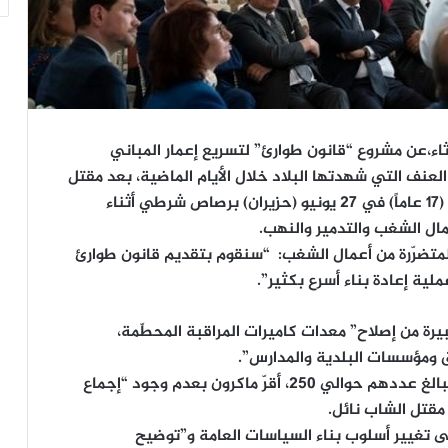
اثاء،عن مشروع “قانون طوارئ” لتسريع إعمار المباني
عنف التي شهدتها البلاد خلال الأيام الماضية، بعد مقتل
شاب على يد عناصر من الشرطة.وأعقب مقتل نائل (17 عاماً) في 27 يونيو (حزيران) برصاص شرطي أثناء
ل الشغب والتدمير والنهب.
لمتضرّرة من أعمال الشغب: “سنقوم بتقديم قانون طوارئ
لية إعادة بناء أسرع بكثير”.
رة من إصلاح” معدات كاميرات المراقبة المحطّمة،
ق ومؤسسات البلدية والمدارس”.
وبعد أن استمع إلى عدد كبير من رؤساء البلديات البالغ عددهم حوالي 250، أقرّ ماكرون بعدم وجود “إجماع
مقتل الشاب نائل.
إلى تغيير أسلوب بناء السياسات العامة و”توضيح