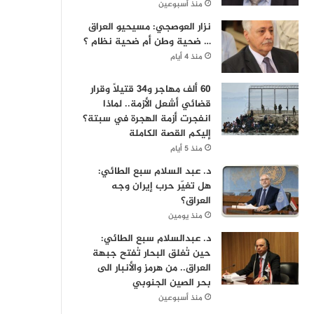
منذ أسبوعين
نزار العوصجي: مسيحيو العراق
… ضحية وطن أم ضحية نظام ؟
منذ 4 أيام
60 ألف مهاجر و34 قتيلاً وقرار
قضائي أشعل الأزمة.. لماذا
انفجرت أزمة الهجرة في سبتة؟
إليكم القصة الكاملة
منذ 5 أيام
د. عبد السلام سبع الطائي:
هل تغيّر حرب إيران وجه
العراق؟
منذ يومين
د. عبدالسلام سبع الطائي:
حين تُغلق البحار تُفتح جبهة
العراق.. من هرمز والأنبار الى
بحر الصين الجنوبي
منذ أسبوعين