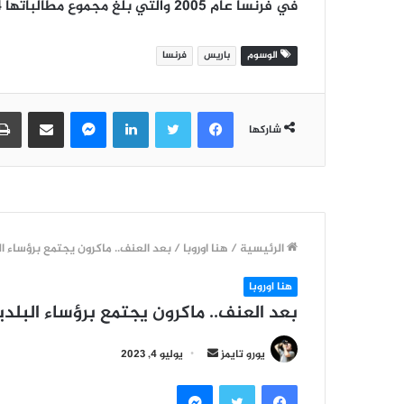
في فرنسا عام 2005 والتي بلغ مجموع مطالباتها 204 ملايين يورو.
الوسوم
باريس
فرنسا
فيسبوك
تويتر
لينكدإن
ماسنجر
مشاركة عبر البريد
شاركها