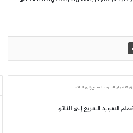
” بينما ينظم أنصار حزب العمال الكردستاني احتجاجات على
طباعة