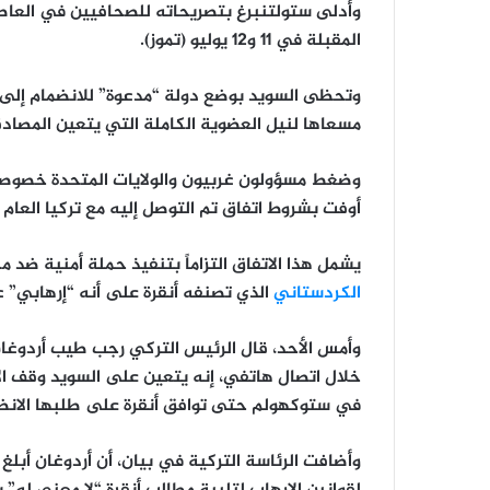
وأدلى ستولتنبرغ بتصريحاته للصحافيين في العاص
المقبلة في 11 و12 يوليو (تموز).
مسعاها لنيل العضوية الكاملة التي يتعين المصادقة 
وضغط مسؤولون غربيون والولايات المتحدة خصوصاً 
أوفت بشروط اتفاق تم التوصل إليه مع تركيا العام 
يشمل هذا الاتفاق التزاماً بتنفيذ حملة أمنية ضد
الكردستاني
الذي تصنفه أنقرة على أنه “إرهابي” عل
وأمس الأحد، قال الرئيس التركي رجب طيب أردوغا
خلال اتصال هاتفي، إنه يتعين على السويد وقف ال
في ستوكهولم حتى توافق أنقرة على طلبها الانض
وأضافت الرئاسة التركية في بيان، أن أردوغان أبلغ 