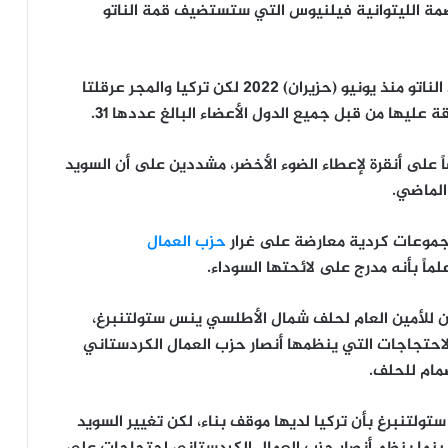
مة الليتوانية فيلنيوس التي ستستضيف قمة الناتو
وتحظى السويد بوضع دولة “مدعوة” للانضمام إلى الناتو منذ يونيو (حزيران) 2022 لكن تركيا والمجر عرقلتا
عليها من قبل جميع الدول الأعضاء البالغ عددها 31.
على أنقرة لإعطاء الضوء الأخضر، مشددين على أن السويد
الماضي.
 مجموعات كردية معارضة على غرار
حزب العمال
ماً بأنه مدرج على لائحتها السوداء.
ن للأمين العام لحلف شمال الأطلسي ينس ستولتنبرغ،
احتجاجات التي ينظمها أنصار حزب العمال الكردستاني
مام للحلف.
ستولتنبرغ بأن تركيا لديها موقف بناء، لكن تغيير السويد