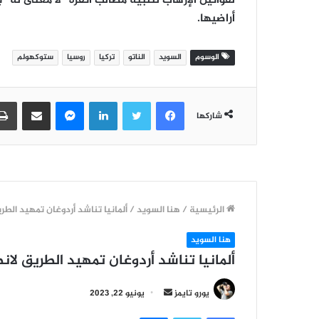
لقوانين الإرهاب لتلبية مطالب أنقرة “لا معنى له
أراضيها.
الوسوم
السويد
الناتو
تركيا
روسيا
ستوكهولم
فيسبوك
تويتر
لينكدإن
ماسنجر
مشاركة عبر البريد
شاركها