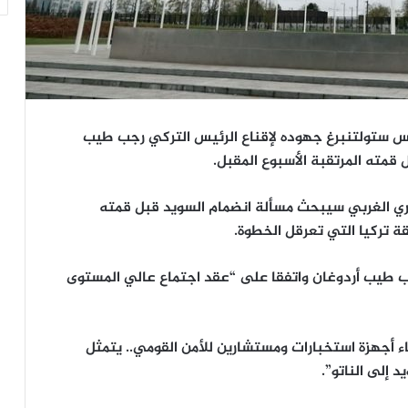
نس ستولتنبرغ جهوده لإقناع الرئيس التركي رجب طيب
قمته المرتقبة الأسبوع المقبل.
سكري الغربي سيبحث مسألة انضمام السويد قبل قمته
ة تركيا التي تعرقل الخطوة.
 طيب أردوغان واتفقا على “عقد اجتماع عالي المستوى
ء أجهزة استخبارات ومستشارين للأمن القومي.. يتمثل
 إلى الناتو”.