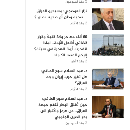
منذ أسبوعين
نزار العوصجي: مسيحيو العراق
… ضحية وطن أم ضحية نظام ؟
منذ 6 أيام
60 ألف مهاجر و34 قتيلاً وقرار
قضائي أشعل الأزمة.. لماذا
انفجرت أزمة الهجرة في سبتة؟
إليكم القصة الكاملة
منذ 7 أيام
د. عبد السلام سبع الطائي:
هل تغيّر حرب إيران وجه
العراق؟
منذ 4 أيام
د. عبدالسلام سبع الطائي:
حين تُغلق البحار تُفتح جبهة
العراق.. من هرمز والأنبار الى
بحر الصين الجنوبي
منذ أسبوعين