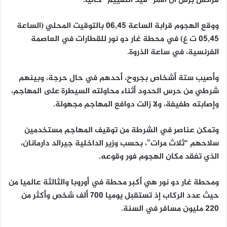
فرانس برس أن الأمر “قيد التقييم” حاليا.
ووقع الهجوم قرابة الساعة 06,45 بالتوقيت المحلي (الساعة
05,45 ت غ) في محطة غار دو نور للقطارات في العاصمة
الفرنسية، في ساعة الذروة.
وأصيب ستة أشخاص بجروح، أحدهم في حال حرجة، وبينهم
شرطي من حرس الحدود أثناء محاولته السيطرة على المهاجم،
وإصابته طفيفة، ولا زالت دوافع المهاجم مجهولة.
وتمكن عناصر في الشرطة من توقيف المهاجم مستخدمين
سلاحهم “ثلاث مرات”، بحسب وزير الداخلية جيرالد دارمانان،
الذي تفقد مكان الهجوم فور وقوعه.
ومحطة غار دو نور هي أكبر محطة في أوروبا والثالثة عالميا من
حيث عدد الركاب إذ تستقبل يوميا 700 ألف شخص وأكثر من
220 مليون مسافر في السنة.