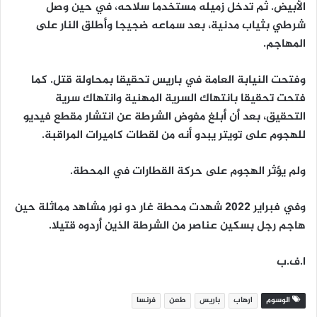
الأبيض. ثم تدخل زميله مستخدما سلاحه، في حين وصل
شرطي بثياب مدنية، بعد سماعه ضجيجا وأطلق النار على
المهاجم.
وفتحت النيابة العامة في باريس تحقيقا بمحاولة قتل. كما
فتحت تحقيقا بانتهاك السرية المهنية وانتهاك سرية
التحقيق، بعد أن أبلغ مفوض الشرطة عن انتشار مقطع فيديو
للهجوم على تويتر يبدو أنه من لقطات كاميرات المراقبة.
ولم يؤثر الهجوم على حركة القطارات في المحطة.
وفي فبراير 2022 شهدت محطة غار دو نور مشاهد مماثلة حين
هاجم رجل بسكين عناصر من الشرطة الذين أردوه قتيلا.
ا.ف.ب
الوسوم
ارهاب
باريس
طعن
فرنسا