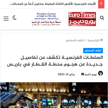
الأرصاد الفرنسية: الأشهر الثلاثة المقبلة ستكون أدفأ من المعدلات الطبيعية
بحث
الوضع
الق
عن
المظلم
الرئيسية
/
كشف المستور
كشف المستور
السلطـات الفرنسيـة تكشف عن تفاصيـل
جـديـدة عن هجـوم محطـة القـطـار في باريـس
أرسل
يورو تايمز
يناير 12, 2023
بريدا
إلكترونيا