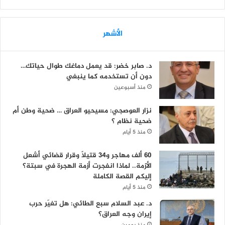
الأشهر
د. صابر خضر: قد يعمل دماغك طوال حياتك…
دون أن تستخدمه كما ينبغي
منذ أسبوعين
نزار العوصجي: مسيحيو العراق … ضحية وطن أم
ضحية نظام ؟
منذ 5 أيام
60 ألف مهاجر و34 قتيلاً وقرار قضائي أشعل
الأزمة.. لماذا انفجرت أزمة الهجرة في سبتة؟
إليكم القصة الكاملة
منذ 5 أيام
د. عبد السلام سبع الطائي: هل تغيّر حرب
إيران وجه العراق؟