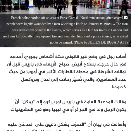
French police cordon off an area at Paris' Gare du Nord train station, after several
people were lightly wounded by a man wielding a knife on January 11, 2023. - The man
was arrested by police at the station, which serves as a hub for trains to London and
northern Europe, after they opened fire and wounded him, said a police source, who asked
not to be named. (Photo by JULIEN DE ROSA / AFP)
أصاب رجل في وضع غير قانوني ستة أشخاص بجروح، أحدهم
في حال حرجة، بسلاح أبيض، صباح الأربعاء، في باريس قبل أن
توقفه الشرطة في محطة القطارات الأكبر في أوروبا من حيث
عدد المسافرين، والتي تُسيّر رحلات إلى لندن وبروكسل
خصوصا.
وقالت المدعية العامة في باريس لور بيكوو إنه “يمكن” أنّ
يكون الرجل ولد في الجزائر أو في ليبيا وهو في العشرينيات.
وأضافت في بيان أن “التعرّف بشكل دقيق على المدعَى عليه