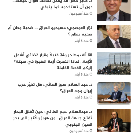
د. صابر خضر: قد يعمل دماغك طوال حياتك…
دون أن تستخدمه كما ينبغي
منذ أسبوعين
نزار العوصجي: مسيحيو العراق … ضحية وطن أم
ضحية نظام ؟
منذ 5 أيام
60 ألف مهاجر و34 قتيلاً وقرار قضائي أشعل
الأزمة.. لماذا انفجرت أزمة الهجرة في سبتة؟
إليكم القصة الكاملة
منذ 6 أيام
د. عبد السلام سبع الطائي: هل تغيّر حرب
إيران وجه العراق؟
منذ 3 أيام
د. عبدالسلام سبع الطائي: حين تُغلق البحار
تُفتح جبهة العراق.. من هرمز والأنبار الى بحر
الصين الجنوبي
منذ أسبوعين