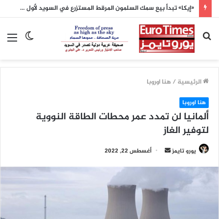
«إيكا» تبدأ بيع سمك السلمون المرقط المستزرع في السويد لأول مرة
بحث
الوضع
الق
عن
المظلم
الرئيسية
/
هنا اوروبا
هنا اوروبا
ألمانيا لن تمدد عمر محطات الطاقة النووية
لتوفير الغاز
أرسل
يورو تايمز
أغسطس 22, 2022
بريدا
إلكترونيا