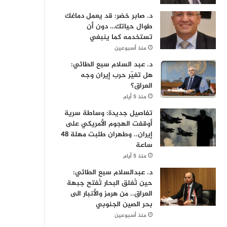
د. صابر خضر: قد يعمل دماغك
طوال حياتك… دون أن
تستخدمه كما ينبغي
منذ أسبوعين
د. عبد السلام سبع الطائي:
هل تغيّر حرب إيران وجه
العراق؟
منذ 5 أيام
تفاصيل جديدة: وساطة سرية
أوقفت الهجوم الأمريكي على
إيران.. وطهران طلبت مهلة 48
ساعة
منذ 5 أيام
د. عبدالسلام سبع الطائي:
حين تُغلق البحار تُفتح جبهة
العراق.. من هرمز والأنبار الى
بحر الصين الجنوبي
منذ أسبوعين