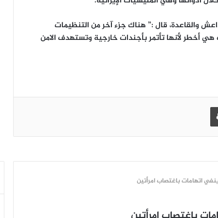
ال أدواتها وهي المليشيات الإيرانية.
عش والقاعدة، قال :” هناك جزء آخر من التنظيمات
ت هي أخطر لأنها تأتمر بأجندات خارجية وتستهدف الامن
طباعة