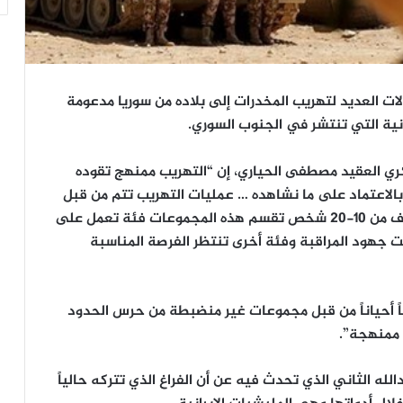
ات العديد لتهريب المخدرات إلى بلاده من سوريا مدعومة
نية التي تنتشر في الجنوب السوري.
كري العقيد مصطفى الحياري، إن “التهريب ممنهج تقوده
لاعتماد على ما نشاهده … عمليات التهريب تتم من قبل
مجموعات من 3 إلى 4 مجموعات وكل مجموعة تتألف من 10-20 شخص تقسم هذه المجموعات فئة تعمل على
ت جهود المراقبة وفئة أخرى تنتظر الفرصة المناسبة
اً أحياناً من قبل مجموعات غير منضبطة من حرس الحدود
 ممنهجة”.
له الثاني الذي تحدث فيه عن أن الفراغ الذي تتركه حالياً