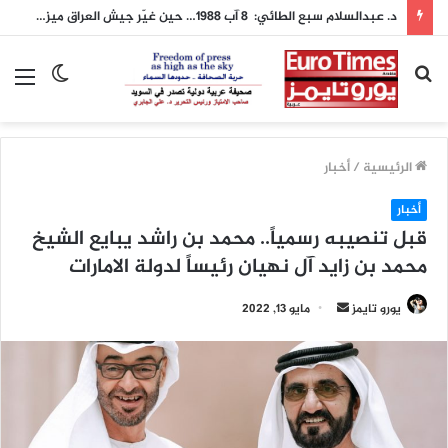
د. عبدالسلام سبع الطائي: 8 آب 1988… حين غيّر جيش العراق ميزان الشرق الأوسط
بحث
الوضع
الق
عن
المظلم
الرئيسية
/
أخبار
أخبار
قبل تنصيبه رسمياً.. محمد بن راشد يبايع الشيخ
محمد بن زايد آل نهيان رئيساً لدولة الامارات
أرسل
يورو تايمز
مايو 13, 2022
بريدا
إلكترونيا