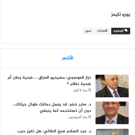
يورو تايمز
الوسوم
الامارات
دبي
الأشهر
نزار العوصجي: مسيحيو العراق … ضحية وطن أم
ضحية نظام ؟
منذ 6 أيام
د. صابر خضر: قد يعمل دماغك طوال حياتك…
دون أن تستخدمه كما ينبغي
منذ أسبوعين
د. عبد السلام سبع الطائي: هل تغيّر حرب