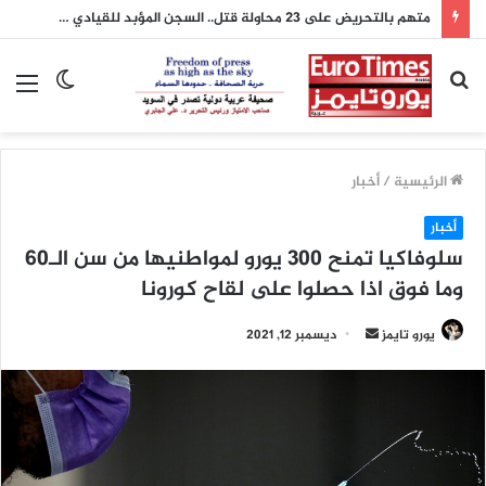
متهم بالتحريض على 23 محاولة قتل.. السجن المؤبد للقيادي في شبكة فوكستروت الاجرامية السويدية علي شهاب في العراق
بحث
الوضع
الق
عن
المظلم
الرئيسية
/
أخبار
أخبار
سلوفاكيا تمنح 300 يورو لمواطنيها من سن الـ60
وما فوق اذا حصلوا على لقاح كورونا
أرسل
يورو تايمز
ديسمبر 12, 2021
بريدا
إلكترونيا