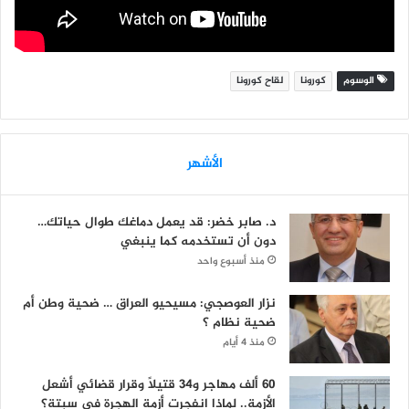
الوسوم
كورونا
لقاح كورونا
الأشهر
د. صابر خضر: قد يعمل دماغك طوال حياتك…
دون أن تستخدمه كما ينبغي
منذ أسبوع واحد
نزار العوصجي: مسيحيو العراق … ضحية وطن أم
ضحية نظام ؟
منذ 4 أيام
60 ألف مهاجر و34 قتيلاً وقرار قضائي أشعل
الأزمة.. لماذا انفجرت أزمة الهجرة في سبتة؟