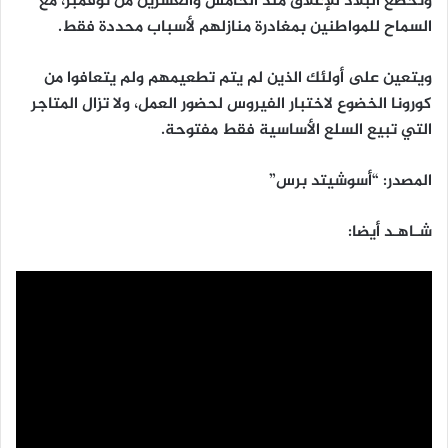
وتخضع البلاد للإغلاق منذ الخامس والعشرين من نوفمبر، مع
السماح للمواطنين بمغادرة منازلهم لأسباب محددة فقط.
ويتعين على أولئك الذين لم يتم تطعيمهم ولم يتعافوا من
كورونا الخضوع لاختبار الفيروس لحضور العمل، ولا تزال المتاجر
التي تبيع السلع الأساسية فقط مفتوحة.
المصدر: “أسوشيتد برس”
شـاهـد أيضا: