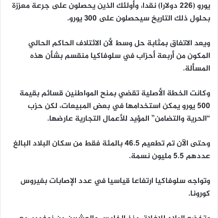
يورو (226 دولارا) نقدا، وأولئك الذين يحصلون على جرعة معززة
بحلول ذلك التاريخ سيحصلون على 300 يورو.
ويعد الاتفاق بمثابة حل وسط لأن الائتلاف الحاكم الحالي
المكون من أربعة أحزاب في سلوفاكيا منقسم بشأن هذه
المسألة.
وكانت الخطة الأصلية تقضي بمنح المواطنين قسائم بقيمة
500 يورو يمكن استخدامها في بعض المبيعات، لكن حزب
“الحرية والتضامن” المؤيد للأعمال التجارية عارضها.
وحتى الآن تم تطعيم 46.5 بالمئة فقط من سكان البلاد البالغ
عددهم 5.5 مليون نسمة.
وتواجه سلوفاكيا ارتفاعا قياسيا في عدد الإصابات بفيروس
كورونا.