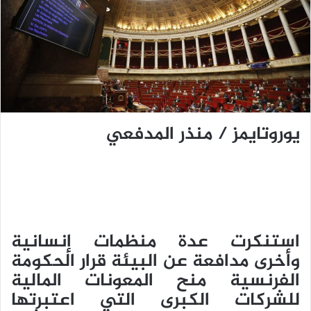
ي
د
ا
إ
ل
ك
ت
ر
يوروتايمز / منذر المدفعي
و
ن
ي
ا
استنكرت عدة منظمات إنسانية
وأخرى مدافعة عن البيئة قرار الحكومة
الفرنسية منح المعونات المالية
للشركات الكبرى التي اعتبرتها