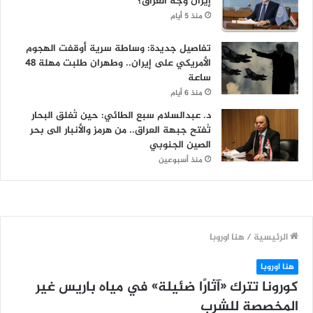
إيران وجه العراق؟
منذ 5 أيام
تفاصيل جديدة: وساطة سرية أوقفت الهجوم
الأمريكي على إيران.. وطهران طلبت مهلة 48
ساعة
منذ 6 أيام
د. عبدالسلام سبع الطائي: حين تُغلق البحار
تُفتح جبهة العراق.. من هرمز والأنبار الى بحر
الصين الجنوبي
منذ أسبوعين