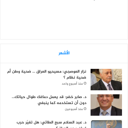
الأشهر
نزار العوصجي: مسيحيو العراق … ضحية وطن أم
ضحية نظام ؟
منذ أسبوع واحد
د. صابر خضر: قد يعمل دماغك طوال حياتك…
دون أن تستخدمه كما ينبغي
منذ أسبوعين
د. عبد السلام سبع الطائي: هل تغيّر حرب