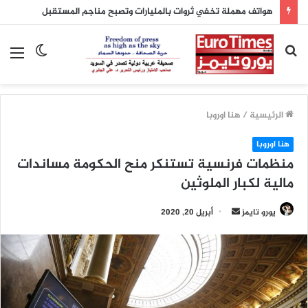
بحث
الوضع
الق
عن
المظلم
الرئيسية
/
هنا اوروبا
هنا اوروبا
منظمات فرنسية تستنكر منح الحكومة مساندات
مالية لكبار الملوثين
يورو تايمز
أ
أبريل 20, 2020
ر
س
ل
ب
ر