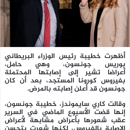
ي
د
ا
إ
ل
ك
ت
ر
أظهرت خطيبة رئيس الوزراء البريطاني
و
بوريس جونسون، وهي حامل،
ن
أعراضا تشير إلى إصابتها المحتملة
ي
بفيروس كورونا المستجد، بعد أن كان
ا
جونسون قد أعلن إصابته بالمرض.
وقالت كاري سايموندز، خطيبة جونسون،
إنها قضت الأسبوع الماضي في السرير
عقب شعورها بأعراض مشابهة لأعراض
الإصابة بالفيروس، لكنها شعرت بتحسن