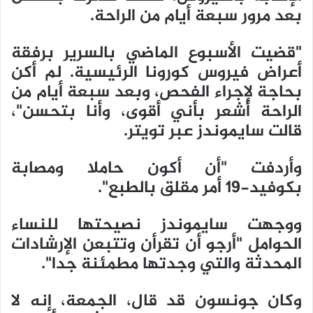
بعد مرور سبعة أيام من الراحة.
"قضيت الأسبوع الماضي بالسرير برفقة
أعراض فيروس كورونا الرئيسية. لم أكن
بحاجة لإجراء الفحص، وبعد سبعة أيام من
الراحة أشعر بأني أقوى، وأنا بتحسن"،
قالت سايموندز عبر تويتر.
وأردفت "أن أكون حاملا ومصابة
بكوفيد-19 أمر مقلق بالطبع".
ووجهت سايموندز نصيحتها للنساء
الحوامل "أرجو أن تقرأن وتتبعن الإرشادات
المحدثة والتي وجدتها مطمئنة جدا".
وكان جونسون قد قال، الجمعة، إنه لا