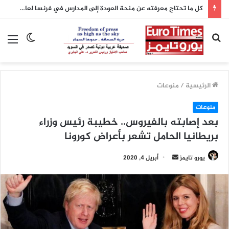
كل ما تحتاج معرفته عن منحة العودة إلى المدارس في فرنسا لعام 2026
بحث
الوضع
الق
عن
المظلم
الرئيسية
/
منوعات
منوعات
بعد إصابته بالفيروس.. خطيبة رئيس وزراء
بريطانيا الحامل تشعر بأعراض كورونا
يورو تايمز
أ
أبريل 4, 2020
ر
س
ل
ب
ر