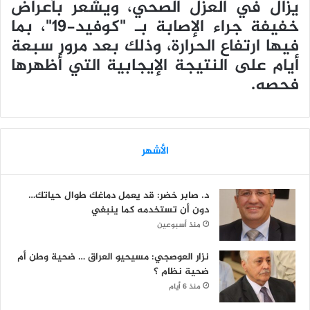
يزال في العزل الصحي، ويشعر بأعراض
خفيفة جراء الإصابة بـ "كوفيد-19"، بما
فيها ارتفاع الحرارة، وذلك بعد مرور سبعة
أيام على النتيجة الإيجابية التي أظهرها
فحصه.
الأشهر
د. صابر خضر: قد يعمل دماغك طوال حياتك…
دون أن تستخدمه كما ينبغي
منذ أسبوعين
نزار العوصجي: مسيحيو العراق … ضحية وطن أم
ضحية نظام ؟
منذ 6 أيام