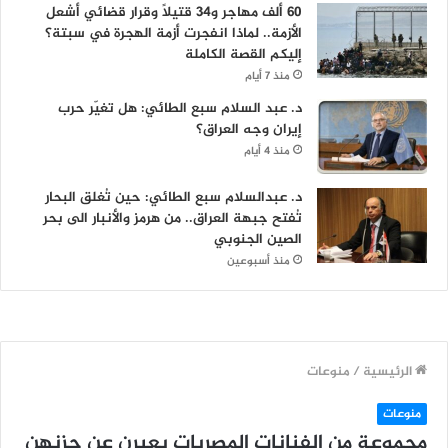
60 ألف مهاجر و34 قتيلاً وقرار قضائي أشعل
الأزمة.. لماذا انفجرت أزمة الهجرة في سبتة؟
إليكم القصة الكاملة
منذ 7 أيام
د. عبد السلام سبع الطائي: هل تغيّر حرب
إيران وجه العراق؟
منذ 4 أيام
د. عبدالسلام سبع الطائي: حين تُغلق البحار
تُفتح جبهة العراق.. من هرمز والأنبار الى بحر
الصين الجنوبي
منذ أسبوعين