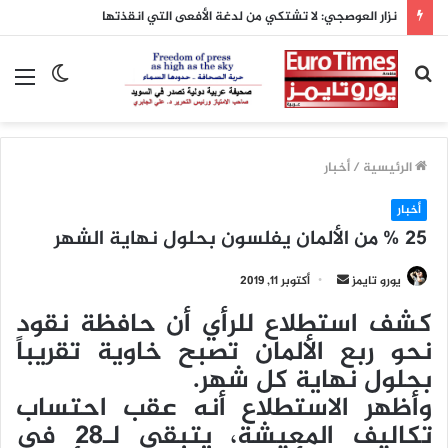
بحث
الوضع
الق
عن
المظلم
الرئيسية
/
أخبار
أخبار
25 % من الألمان يفلسون بحلول نهاية الشهر
يورو تايمز
أ
أكتوبر 11, 2019
ر
كشف استطلاع للرأي أن حافظة نقود
س
نحو ربع الألمان تصبح خاوية تقريباً
ل
بحلول نهاية كل شهر.
ب
وأظهر الاستطلاع أنه عقب احتساب
ر
ي
تكاليف المعيشة، يتبقى لـ28 في