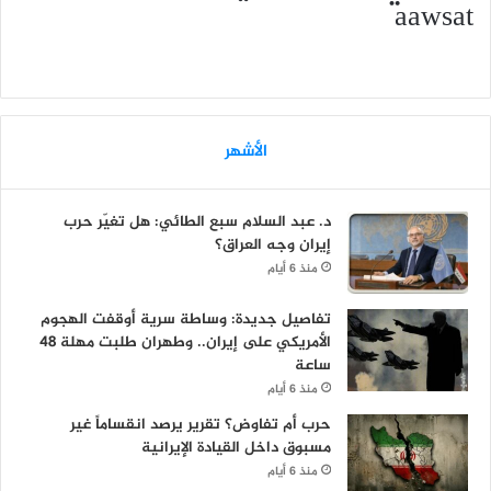
aawsat
الأشهر
د. عبد السلام سبع الطائي: هل تغيّر حرب
إيران وجه العراق؟
منذ 6 أيام
تفاصيل جديدة: وساطة سرية أوقفت الهجوم
الأمريكي على إيران.. وطهران طلبت مهلة 48
ساعة
منذ 6 أيام
حرب أم تفاوض؟ تقرير يرصد انقساماً غير
مسبوق داخل القيادة الإيرانية
منذ 6 أيام