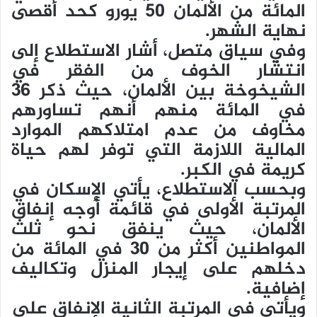
د
المائة من الألمان 50 يورو كحد أقصى
ا
نهاية الشهر.
إ
وفي سياق متصل، أشار الاستطلاع إلى
ل
انتشار الخوف من الفقر في
ك
الشيخوخة بين الألمان، حيث ذكر 36
ت
ر
في المائة منهم أنهم تساورهم
و
مخاوف من عدم امتلاكهم الموارد
ن
المالية اللازمة التي توفر لهم حياة
ي
كريمة في الكبر.
ا
وبحسب الاستطلاع، يأتي الإسكان في
المرتبة الأولى في قائمة أوجه إنفاق
الألمان، حيث ينفق نحو ثلث
المواطنين أكثر من 30 في المائة من
دخلهم على إيجار المنزل وتكاليف
إضافية.
ويأتي في المرتبة الثانية الإنفاق على