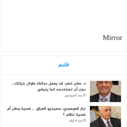
Mirror
الأشهر
د. صابر خضر: قد يعمل دماغك طوال حياتك…
دون أن تستخدمه كما ينبغي
منذ أسبوعين
نزار العوصجي: مسيحيو العراق … ضحية وطن أم
ضحية نظام ؟
منذ 4 أيام