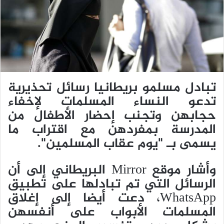
ي
د
ا
إ
ل
ك
ت
تبادل مسلمو بريطانيا رسائل تحذيرية
ر
تدعو النساء المسلمات لإخفاء
و
حجابهن وتجنب إحضار الأطفال من
ن
ي
المدرسة بمفردهن مع اقتراب ما
ا
يسمى بـ "يوم عقاب المسلمين".
وأشار موقع Mirror البريطاني إلى أن
الرسائل التي تم تبادلها على تطبيق
WhatsApp، دعت أيضا إلى إغلاق
المسلمات الأبواب على أنفسهن