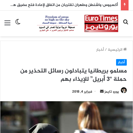
فرنسا تسجل أشد يوليو حرارة منذ أكثر من قرن.. والنمسا تحطم رقمها القياسي بدرجة 41 مئوية
بحث
الوضع
الق
عن
المظلم
الرئيسية
/
أخبار
أخبار
مسلمو بريطانيا يتبادلون رسائل التحذير من
حملة “3 أبريل” للإيذاء بهم
يورو تايمز
أ
فبراير 4, 2018
ر
س
ل
ب
ر