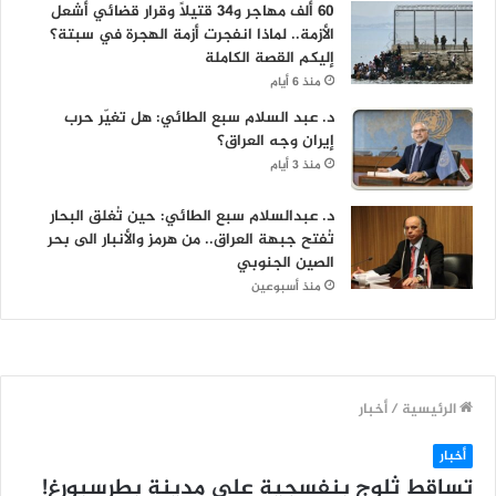
60 ألف مهاجر و34 قتيلاً وقرار قضائي أشعل
الأزمة.. لماذا انفجرت أزمة الهجرة في سبتة؟
إليكم القصة الكاملة
منذ 6 أيام
د. عبد السلام سبع الطائي: هل تغيّر حرب
إيران وجه العراق؟
منذ 3 أيام
د. عبدالسلام سبع الطائي: حين تُغلق البحار
تُفتح جبهة العراق.. من هرمز والأنبار الى بحر
الصين الجنوبي
منذ أسبوعين