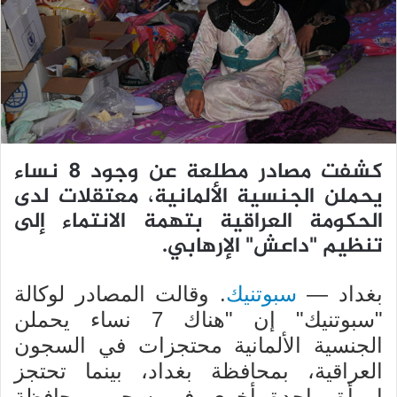
ي
د
ا
إ
ل
ك
ت
ر
كشفت مصادر مطلعة عن وجود 8 نساء
و
يحملن الجنسية الألمانية، معتقلات لدى
ن
الحكومة العراقية بتهمة الانتماء إلى
ي
تنظيم "داعش" الإرهابي.
ا
بغداد —
سبوتنيك
. وقالت المصادر لوكالة
"سبوتنيك" إن "هناك 7 نساء يحملن
الجنسية الألمانية محتجزات في السجون
العراقية، بمحافظة بغداد، بينما تحتجز
امرأة واحدة أخرى في سجن بمحافظة