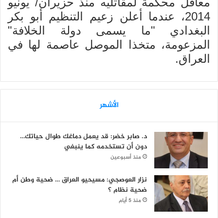
معاقل محكمة لمقاتليه منذ حزيران/ يونيو
2014، عندما أعلن زعيم التنظيم أبو بكر
البغدادي "ما يسمى دولة الخلافة"
المزعومة، متخذا الموصل عاصمة لها في
العراق.
الأشهر
د. صابر خضر: قد يعمل دماغك طوال حياتك…
دون أن تستخدمه كما ينبغي
منذ أسبوعين
نزار العوصجي: مسيحيو العراق … ضحية وطن أم
ضحية نظام ؟
منذ 5 أيام