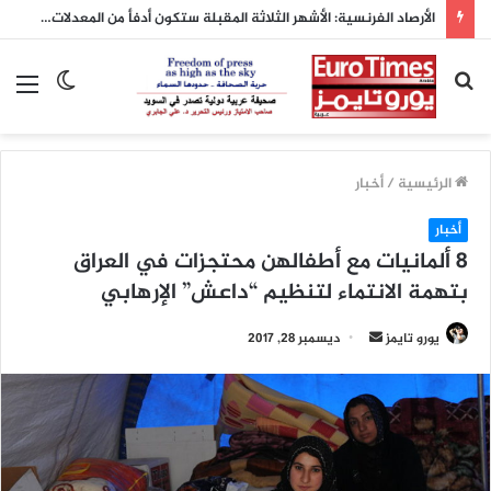
الأرصاد الفرنسية: الأشهر الثلاثة المقبلة ستكون أدفأ من المعدلات الطبيعية
بحث
الوضع
الق
عن
المظلم
الرئيسية
/
أخبار
أخبار
8 ألمانيات مع أطفالهن محتجزات في العراق
بتهمة الانتماء لتنظيم “داعش” الإرهابي
يورو تايمز
أ
ديسمبر 28, 2017
ر
س
ل
ب
ر