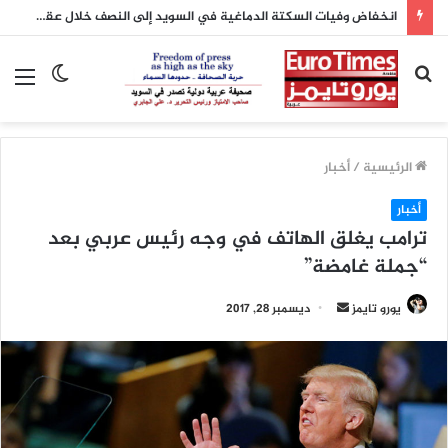
انخفاض وفيات السكتة الدماغية في السويد إلى النصف خلال عقدين بفضل تطور العلاج
بحث
الوضع
الق
عن
المظلم
الرئيسية
/
أخبار
أخبار
ترامب يغلق الهاتف في وجه رئيس عربي بعد
“جملة غامضة”
يورو تايمز
أ
ديسمبر 28, 2017
ر
س
ل
ب
ر