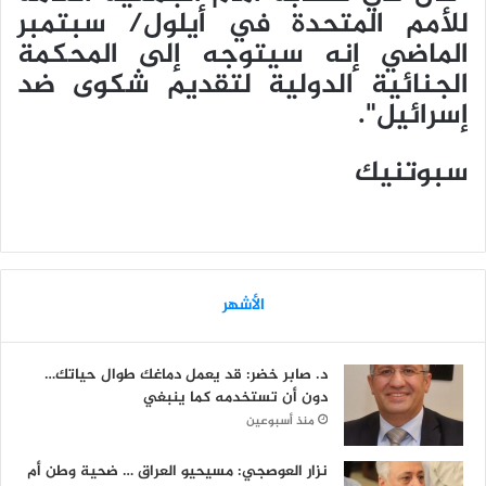
للأمم المتحدة في أيلول/ سبتمبر
الماضي إنه سيتوجه إلى المحكمة
الجنائية الدولية لتقديم شكوى ضد
إسرائيل".
سبوتنيك
الأشهر
د. صابر خضر: قد يعمل دماغك طوال حياتك…
دون أن تستخدمه كما ينبغي
منذ أسبوعين
نزار العوصجي: مسيحيو العراق … ضحية وطن أم