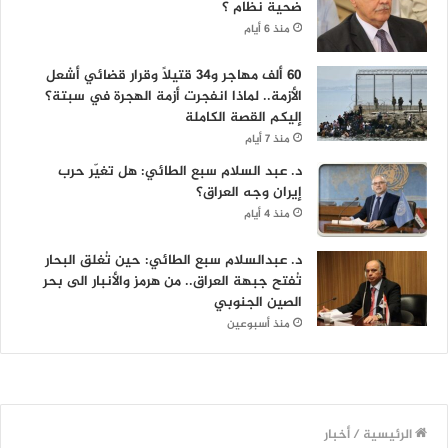
ضحية نظام ؟
منذ 6 أيام
60 ألف مهاجر و34 قتيلاً وقرار قضائي أشعل
الأزمة.. لماذا انفجرت أزمة الهجرة في سبتة؟
إليكم القصة الكاملة
منذ 7 أيام
د. عبد السلام سبع الطائي: هل تغيّر حرب
إيران وجه العراق؟
منذ 4 أيام
د. عبدالسلام سبع الطائي: حين تُغلق البحار
تُفتح جبهة العراق.. من هرمز والأنبار الى بحر
الصين الجنوبي
منذ أسبوعين