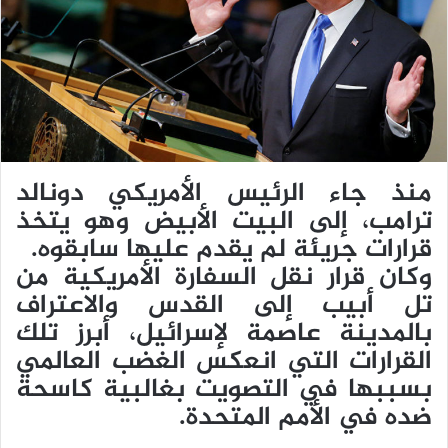
ي
د
ا
إ
ل
ك
ت
ر
منذ جاء الرئيس الأمريكي دونالد
و
ترامب، إلى البيت الأبيض وهو يتخذ
ن
قرارات جريئة لم يقدم عليها سابقوه.
ي
وكان قرار نقل السفارة الأمريكية من
ا
تل أبيب إلى القدس والاعتراف
بالمدينة عاصمة لإسرائيل، أبرز تلك
القرارات التي انعكس الغضب العالمي
بسببها في التصويت بغالبية كاسحة
ضده في الأمم المتحدة.