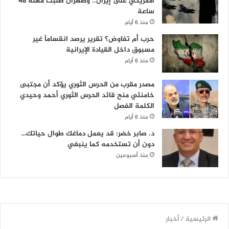
الأمريكي على إيران.. وطهران طلبت مهلة 48
ساعة
منذ 6 أيام
حرب أم تفاوض؟ تقرير يرصد انقساماً غير
مسبوق داخل القيادة الإيرانية
منذ 6 أيام
مصدر مقرب من الحرس الثوري يؤكد أن مجتبى
خامنئي منح قائد الحرس الثوري أحمد وحيدي
الكلمة الفصل
منذ 6 أيام
د. صابر خضر: قد يعمل دماغك طوال حياتك…
دون أن تستخدمه كما ينبغي
منذ أسبوعين