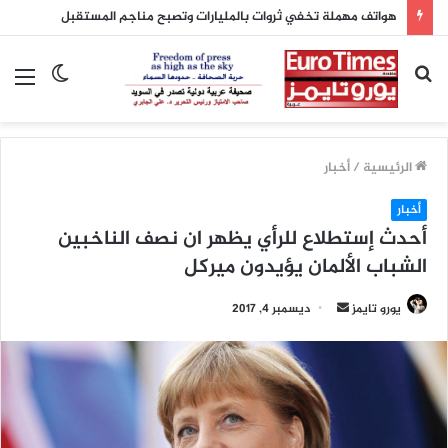
هواتف مهملة تخفي ثروات بالمليارات وتصبح مناجم المستقبل
بحث
الوضع
الق
عن
المظلم
الرئيسية
/
أخبار
أخبار
أحدث إستطلاع للرأي يظهر ان نصف الناخبين
الشباب الألمان يؤيدون ميركل
يورو تايمز
أ
ديسمبر 4, 2017
ر
س
ل
ب
ر