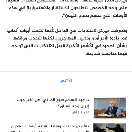
ميركل التي كبروا معها"، وأضاف أن "الاستطلاع أظهر أن الشبان
على وجه الخصوص يتطلعون للاستقرار والاستمرارية في هذه
الأوقات التي تتسم بعدم التيقن".
وتعرضت ميركل لانتقادات في الداخل لأنها فتحت أبواب ألمانيا
في بادئ الأمر أمام ملايين المهاجرين. لكنها شددت موقفها
بشأن الهجرة في الأشهر الأخيرة قبيل الانتخابات التي تواجه
فيها منافسة شديدة.
الأشهر
د. عبد السلام سبع الطائي: هل تغيّر حرب
إيران وجه العراق؟
منذ 6 أيام
تفاصيل جديدة: وساطة سرية أوقفت الهجوم