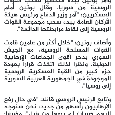
وأمر بوتين ببدء التحضير لسحب القوات
الروسية من سوريا. وقال بوتين أمام
العسكريين: "آمر وزير الدفاع ورئيس هيئة
الأركان العامة ببدء سحب مجموعة القوات
الروسية إلى نقاط مرابطتها الدائمة".
وأضاف بوتين: "خلال أكثر من عامين قامت
القوات المسلحة الروسية، مع الجيش
السوري بدحر أقوى الجماعات الإرهابية
الدولية. ونظرا لذلك اتخذت قرارا بعودة
جزء كبير من القوة العسكرية الروسية
الموجودة في الجمهورية العربية السورية
إلى روسيا".
وتابع الرئيس الروسي قائلا: "في حال رفع
الإرهابيون رأسهم من جديد، نحن سنوجه
إليهم ضربات لم يروها من قبل"، مضيفا: