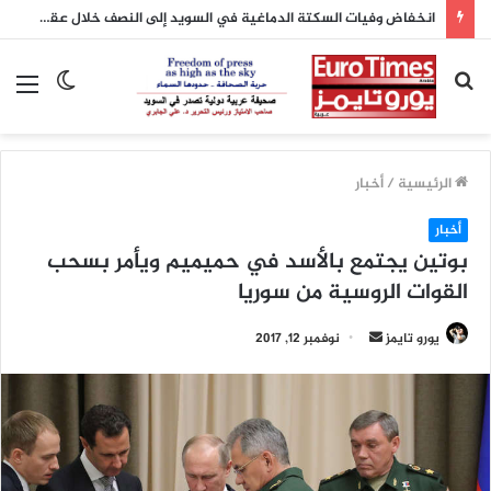
انخفاض وفيات السكتة الدماغية في السويد إلى النصف خلال عقدين بفضل تطور العلاج
بحث
الوضع
الق
عن
المظلم
الرئيسية
/
أخبار
أخبار
بوتين يجتمع بالأسد في حميميم ويأمر بسحب
القوات الروسية من سوريا
يورو تايمز
أ
نوفمبر 12, 2017
ر
س
ل
ب
ر