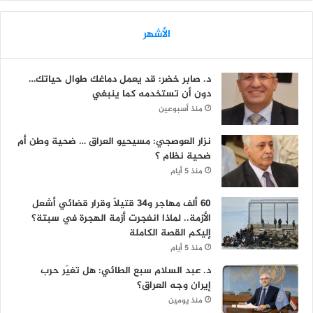
الأشهر
د. صابر خضر: قد يعمل دماغك طوال حياتك…
دون أن تستخدمه كما ينبغي
منذ أسبوعين
نزار العوصجي: مسيحيو العراق … ضحية وطن أم
ضحية نظام ؟
منذ 5 أيام
60 ألف مهاجر و34 قتيلاً وقرار قضائي أشعل
الأزمة.. لماذا انفجرت أزمة الهجرة في سبتة؟
إليكم القصة الكاملة
منذ 5 أيام
د. عبد السلام سبع الطائي: هل تغيّر حرب
إيران وجه العراق؟
منذ يومين