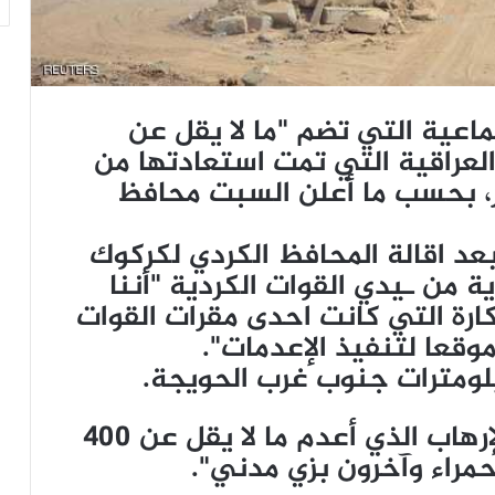
ماعية التي تضم "ما لا يقل عن
 العراقية التي تمت استعادتها من
، بحسب ما أعلن السبت محافظ
عد اقالة المحافظ الكردي لكركوك
ة من ـيدي القوات الكردية "أننا
ارة التي كانت احدى مقرات القوات
وقعا لتنفيذ الإعدمات".
يلومترات جنوب غرب الحويجة.
وأضاف راكان "انظروا لبشاعة الإرهاب الذي أعدم ما لا يقل عن 400
حمراء وآخرون بزي مدني".