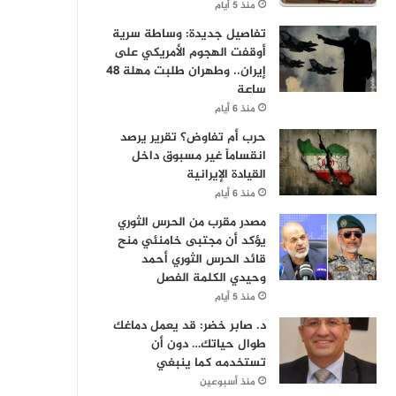
منذ 5 أيام
تفاصيل جديدة: وساطة سرية
أوقفت الهجوم الأمريكي على
إيران.. وطهران طلبت مهلة 48
ساعة
منذ 6 أيام
حرب أم تفاوض؟ تقرير يرصد
انقساماً غير مسبوق داخل
القيادة الإيرانية
منذ 6 أيام
مصدر مقرب من الحرس الثوري
يؤكد أن مجتبى خامنئي منح
قائد الحرس الثوري أحمد
وحيدي الكلمة الفصل
منذ 5 أيام
د. صابر خضر: قد يعمل دماغك
طوال حياتك… دون أن
تستخدمه كما ينبغي
منذ أسبوعين