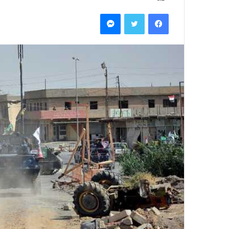
ر
فيسبوك
تويتر
ماسنجر
س
ل
ب
ر
ي
د
ا
إ
ل
ك
ت
ر
و
ن
ي
ا