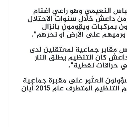
اس النعيمي وهو راعي اغنام
من داعش خلال سنوات الاحتلال
ن بمركبات ويقومون بانزال
 ورميهم على الأرض أو نحرهم".
مس مقابر جماعية لمعتقلين لدى
اعش كان التنظيم يطلق النار
ي حراقات نفطية".
 2017 أعلن مسؤولون العثور على مقبرة جماعية
أخرى تضم رفات 40 رجلا أعدمهم التنظيم المتطرف عام 2015 أبان