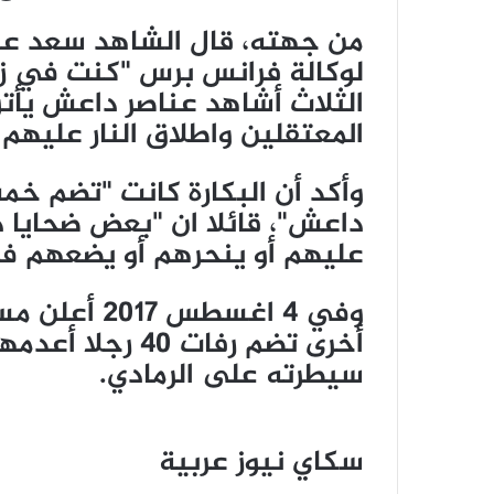
من جهته، قال الشاهد سعد عب
لوكالة فرانس برس "كنت في ز
الثلاث أشاهد عناصر داعش يأتو
المعتقلين واطلاق النار عليهم
وأكد أن البكارة كانت "تضم خ
داعش"، قائلا ان "بعض ضحايا د
عليهم أو ينحرهم أو يضعهم ف
وفي 4 اغسطس
سيطرته على الرمادي.
سكاي نيوز عربية