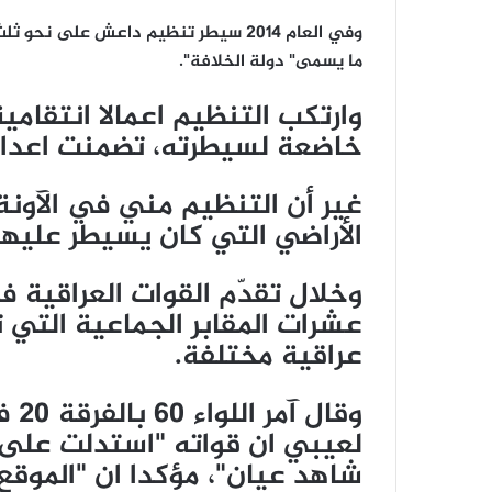
وفي العام 2014 سيطر تنظيم داعش على 
ما يسمى" دولة الخلافة".
وارتكب التنظيم اعمالا انتقام
خاضعة لسيطرته، تضمنت اعدا
غير أن التنظيم مني في الآونة
الأراضي التي كان يسيطر عليها
وخلال تقدّم القوات العراقية
عشرات المقابر الجماعية التي
عراقية مختلفة.
وقا
لعيبي ان قواته "استدلت على م
شاهد عيان"، مؤكدا ان "الموقع يبع