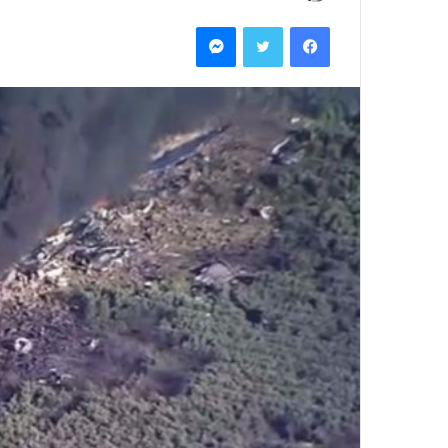
ر
فيسبوك
تويتر
ماسنجر
س
ل
ب
ر
ي
د
ا
إ
ل
ك
ت
ر
و
ن
ي
ا