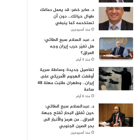
د. صابر خضر: قد يعمل دماغك
طوال حياتك… دون أن
تستخدمه كما ينبغي
منذ أسبوعين
د. عبد السلام سبع الطائي:
هل تغيّر حرب إيران وجه
العراق؟
منذ 5 أيام
تفاصيل جديدة: وساطة سرية
أوقفت الهجوم الأمريكي على
إيران.. وطهران طلبت مهلة 48
ساعة
منذ 6 أيام
د. عبدالسلام سبع الطائي:
حين تُغلق البحار تُفتح جبهة
العراق.. من هرمز والأنبار الى
بحر الصين الجنوبي
منذ أسبوعين