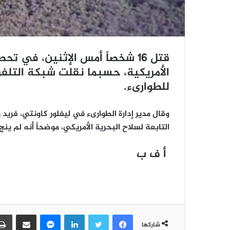
قتل 16 شخصاً أمس الإثنين، ف
الأمريكية، حسبما نقلت شبكة التلفز
للطوارىء.
وقال مدير إدارة الطوارىء في ليفلور كاونتي، فريد 
التابعة لسلاح البحرية الأمريكي، موضحاً أنه لم ين
أ ف ب
فيسبوك
تويتر
لينكدإن
ماسنجر
مشاركة عبر البريد
شاركها