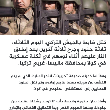
ي
د
ا
إ
ل
ك
ت
قتل ضابط بالجيش التركي، اليوم الثلاثاء،
ر
ثلاثة جنود وجرح ثلاثة آخرين بعد إطلاق
و
ن
النار عليهم أثناء نومهم في ثكنة عسكرية
ي
في كولا بمحافظة مانيسا، غربي تركيا.
ا
وفقاً لما ذكرته صحيفة "حرييت"، انتحر الضابط الذي لم يتم
الكشف عن هويته بعدما هاجم زملاءه، وتم نقل الجنود
المصابين إلى المستشفى الحكومي في كولا.
وأفاد بيان حكومة مانيسا، بأنه "لا توجد مشكلة عقلية بين
جنودنا، ومنفذ الهجوم انتحر، وبدأ التحقيق القضائي والإداري