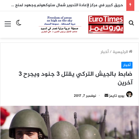
حريق كبير في مركز لإعادة التدوير شمال ستوكهولم وجهود لمنع امتداده
بحث
الوضع
الق
عن
المظلم
الرئيسية
/
أخبار
أخبار
ضابط بالجيش التركي يقتل 3 جنود ويجرح 3
آخرين
يورو تايمز
أ
نوفمبر 7, 2017
ر
س
ل
ب
ر