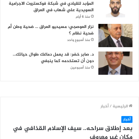
المؤبد للقيادي في شبكة فوكستروت الاجرامية
السويدية علي شهاب في العراق
منذ 6 أيام
نزار العوصجي: مسيحيو العراق … ضحية وطن أم
ضحية نظام ؟
منذ أسبوع واحد
د. صابر خضر: قد يعمل دماغك طوال حياتك…
دون أن تستخدمه كما ينبغي
منذ أسبوعين