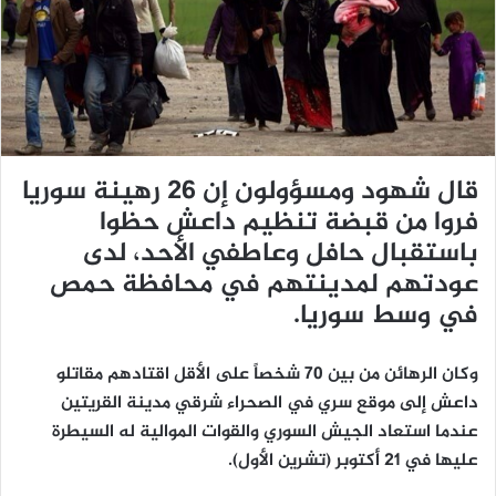
ي
د
ا
إ
ل
ك
ت
قال شهود ومسؤولون إن 26 رهينة سوريا
ر
فروا من قبضة تنظيم داعش حظوا
و
باستقبال حافل وعاطفي الأحد، لدى
ن
ي
عودتهم لمدينتهم في محافظة حمص
ا
في وسط سوريا.
وكان الرهائن من بين 70 شخصاً على الأقل اقتادهم مقاتلو
داعش إلى موقع سري في الصحراء شرقي مدينة القريتين
عندما استعاد الجيش السوري والقوات الموالية له السيطرة
عليها في 21 أكتوبر (تشرين الأول).