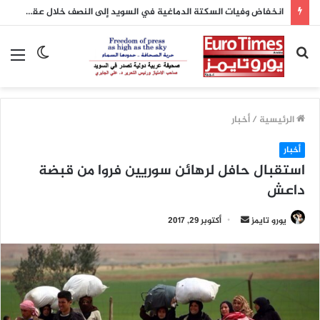
انخفاض وفيات السكتة الدماغية في السويد إلى النصف خلال عقدين بفضل تطور العلاج
بحث
الوضع
الق
عن
المظلم
الرئيسية
/
أخبار
أخبار
استقبال حافل لرهائن سوريين فروا من قبضة
داعش
يورو تايمز
أ
أكتوبر 29, 2017
ر
س
ل
ب
ر