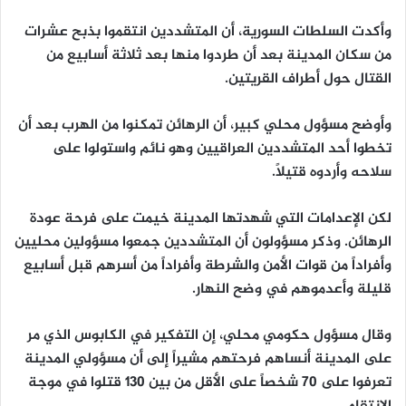
وأكدت السلطات السورية، أن المتشددين انتقموا بذبح عشرات
من سكان المدينة بعد أن طردوا منها بعد ثلاثة أسابيع من
القتال حول أطراف القريتين.
وأوضح مسؤول محلي كبير، أن الرهائن تمكنوا من الهرب بعد أن
تخطوا أحد المتشددين العراقيين وهو نائم واستولوا على
سلاحه وأردوه قتيلاً.
لكن الإعدامات التي شهدتها المدينة خيمت على فرحة عودة
الرهائن. وذكر مسؤولون أن المتشددين جمعوا مسؤولين محليين
وأفراداً من قوات الأمن والشرطة وأفراداً من أسرهم قبل أسابيع
قليلة وأعدموهم في وضح النهار.
وقال مسؤول حكومي محلي، إن التفكير في الكابوس الذي مر
على المدينة أنساهم فرحتهم مشيراً إلى أن مسؤولي المدينة
تعرفوا على 70 شخصاً على الأقل من بين 130 قتلوا في موجة