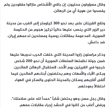
وقال مسؤولون محليون، إن باقي الأشخاص مازالوا مفقودين ولم
يفصحوا عن هوية أي من الرهائن.
وتقع القريتان على بعد نحو 300 كيلومتر إلى الغرب من مدينة
دير الزور التي ينصب عليها حالياً تركيز هجوم من الحكومة
السورية، المدعومة بمقاتلات روسية ومسلحين تدعمهم إيران،
ضد داعش.
وذكر مراسلون زاروا المدينة التي خلفت الحرب ندوبها عليها
ضمن جولة نظمتها السلطات السورية أن نحو 200 شخص
خرجوا في القريتين يوم الأحد، لاستقبال الرهائن العائدين.
وبكى الآباء والأمهات وهم يحتضنون أبناءهم العائدين فيما
ألقى أقاربهم وسكان بالمدينة الحلوى والسكر في الهواء
احتفالاً بعودتهم.
وقال رجل مسن وهو يحتضن شاباً "حمداً لله على سلامتك".
ورفض أغلب من كانوا في الحشد إجراء مقابلات معهم.