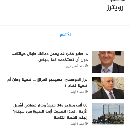
الانتقام.
رويترز
الأشهر
د. صابر خضر: قد يعمل دماغك طوال حياتك…
دون أن تستخدمه كما ينبغي
منذ أسبوعين
نزار العوصجي: مسيحيو العراق … ضحية وطن أم
ضحية نظام ؟
منذ 5 أيام
60 ألف مهاجر و34 قتيلاً وقرار قضائي أشعل
الأزمة.. لماذا انفجرت أزمة الهجرة في سبتة؟
إليكم القصة الكاملة
منذ 6 أيام