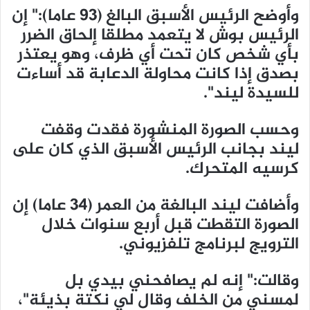
وأوضح الرئيس الأسبق البالغ (93 عاما):" إن
الرئيس بوش لا يتعمد مطلقا إلحاق الضرر
بأي شخص كان تحت أي ظرف، وهو يعتذر
بصدق إذا كانت محاولة الدعابة قد أساءت
للسيدة ليند".
وحسب الصورة المنشورة فقدت وقفت
ليند بجانب الرئيس الأسبق الذي كان على
كرسيه المتحرك.
وأضافت ليند البالغة من العمر (34 عاما) إن
الصورة التقطت قبل أربع سنوات خلال
الترويج لبرنامج تلفزيوني.
وقالت:" إنه لم يصافحني بيدي بل
لمسني من الخلف وقال لي نكتة بذيئة"،