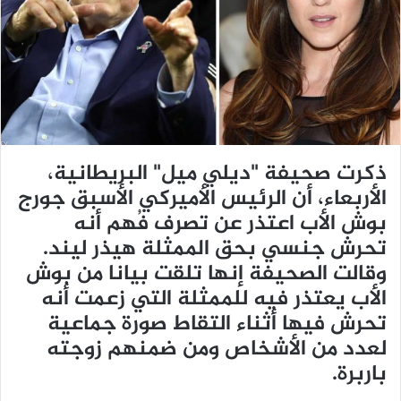
ي
د
ا
إ
ل
ك
ت
ر
ذكرت صحيفة "ديلي ميل" البريطانية،
و
الأربعاء، أن الرئيس الأميركي الأسبق جورج
ن
بوش الأب اعتذر عن تصرف فُهم أنه
ي
تحرش جنسي بحق الممثلة هيذر ليند.
ا
وقالت الصحيفة إنها تلقت بيانا من بوش
الأب يعتذر فيه للممثلة التي زعمت أنه
تحرش فيها أثناء التقاط صورة جماعية
لعدد من الأشخاص ومن ضمنهم زوجته
باربرة.