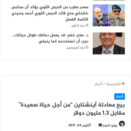
مصدر مقرب من الحرس الثوري يؤكد أن مجتبى
خامنئي منح قائد الحرس الثوري أحمد وحيدي
الكلمة الفصل
منذ 5 أيام
د. صابر خضر: قد يعمل دماغك طوال حياتك…
دون أن تستخدمه كما ينبغي
منذ أسبوعين