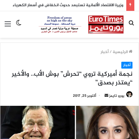
وزيرة الاقتصاد الألمانية تستبعد حدوث انخفاض في أسعار الكهرباء
بحث
الوضع
الق
عن
المظلم
الرئيسية
/
أخبار
أخبار
نجمة أميركية تروي “تحرش” بوش الأب.. والأخير
“يعتذر بصدق”
يورو تايمز
أ
أكتوبر 25, 2017
ر
س
ل
ب
ر