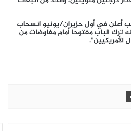
دار درجتين مئويتين، والحد من انبعاث
امب أعلن في أول حزيران/يونيو انسحاب
كنه ترك الباب مفتوحا أمام مفاوضات من
 الأمريكيين".
طباعة