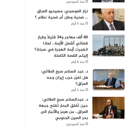
منذ أسبوعين
نزار العوصجي: مسيحيو العراق
… ضحية وطن أم ضحية نظام ؟
منذ 5 أيام
60 ألف مهاجر و34 قتيلاً وقرار
قضائي أشعل الأزمة.. لماذا
انفجرت أزمة الهجرة في سبتة؟
إليكم القصة الكاملة
منذ 6 أيام
د. عبد السلام سبع الطائي:
هل تغيّر حرب إيران وجه
العراق؟
منذ 3 أيام
د. عبدالسلام سبع الطائي:
حين تُغلق البحار تُفتح جبهة
العراق.. من هرمز والأنبار الى
بحر الصين الجنوبي
منذ أسبوعين