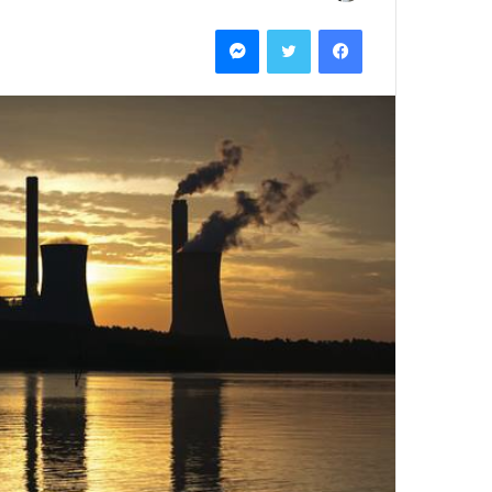
ر
فيسبوك
تويتر
ماسنجر
س
ل
ب
ر
ي
د
ا
إ
ل
ك
ت
ر
و
ن
ي
ا