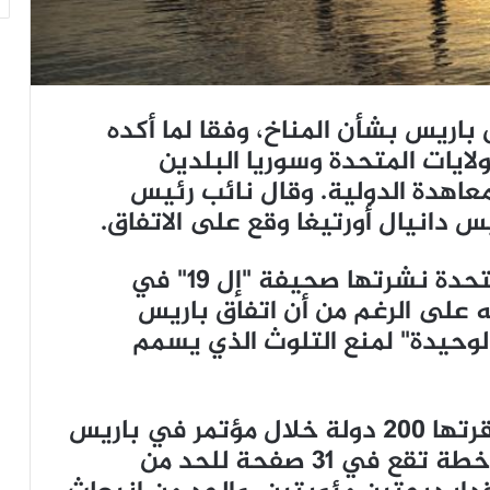
باريس بشأن المناخ، وفقا لما أكده
لايات المتحدة وسوريا البلدين
معاهدة الدولية. وقال نائب رئيس
ئيس دانيال أورتيغا وقع على الاتفاق.
وفي رسالة مشتركة إلى الأمم المتحدة نشرتها صحيفة "إل 19" في
إنه على الرغم من أن اتفاق باريس
 الوحيدة" لمنع التلوث الذي يسمم
وتضع وثيقة اتفاق باريس، التي أقرتها 200 دولة خلال مؤتمر في باريس
في كانون أول/ديسمبر الماضي، خطة تقع في 31 صفحة للحد من