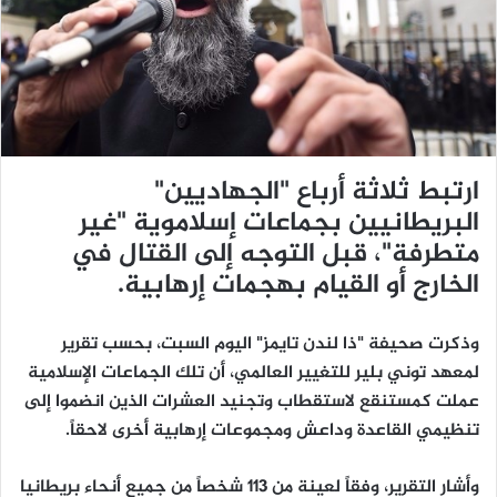
ي
د
ا
إ
ل
ك
ت
ارتبط ثلاثة أرباع "الجهاديين"
ر
البريطانيين بجماعات إسلاموية "غير
و
متطرفة"، قبل التوجه إلى القتال في
ن
ي
الخارج أو القيام بهجمات إرهابية.
ا
وذكرت صحيفة "ذا لندن تايمز" اليوم السبت، بحسب تقرير
لمعهد توني بلير للتغيير العالمي، أن تلك الجماعات الإسلامية
عملت كمستنقع لاستقطاب وتجنيد العشرات الذين انضموا إلى
تنظيمي القاعدة وداعش ومجموعات إرهابية أخرى لاحقاً.
وأشار التقرير، وفقاً لعينة من 113 شخصاً من جميع أنحاء بريطانيا