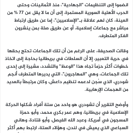
انضموا إلى التنظيمات "الجهادية"، منذ الثمانينات وحتى
الحرب الأهلية السورية المستمرة، إلى أن ما لا يقل عن 77 % من
العينة، كان لهم علاقة بـ"الإسلاميين"، إما عن طريق ارتباط
مباشر مع جماعات إسلامية، أو عن طريق صلة بمن ينشرون
الفكر المتطرف.
وقالت الصحيفة، على الرغم من أن تلك الجماعات تحتج بحقها
في حرية التعبير، إلا أن السلطات في بريطانيا بحاجة إلى اتخاذ
خطوات أكثر حزماً تجاه هذا "الوعظ" والتشدد، مشيرة إلى إحدى
تلك الجماعات، وهي "المهاجرون"، التي يديرها المتطرف أنجم
شودري، الذي سُجن لدعمه تنظيم داعش، وكان مرتبطاً بالعديد
من الهجمات الإرهابية.
وأوضح التقرير أن تشودري هو واحد من ستة أفراد شكلوا الحركة
الإسلامية في بريطانيا، وهم عمر بكري محمد، وأبو حمزة
المسجون في أمريكا، وعبد الله الفيصل، وأبو قتادة، وهاني
السباعي الذي يعيش في لندن، وهؤلاء الستة، ارتبط بهم أكثر