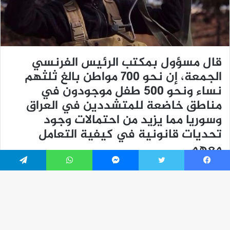
فيسبوك
تويتر
ماسنجر
واتساب
تيلقرام
زر