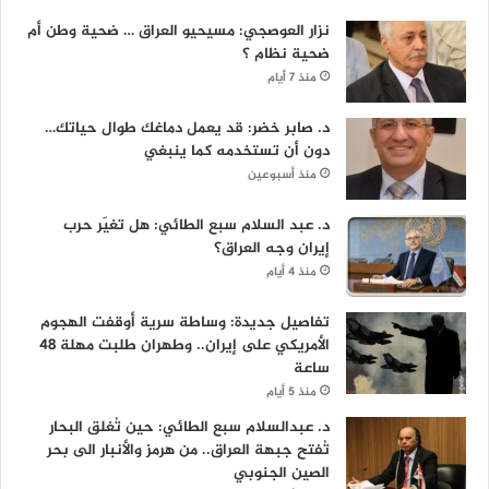
نزار العوصجي: مسيحيو العراق … ضحية وطن أم
ضحية نظام ؟
منذ 7 أيام
د. صابر خضر: قد يعمل دماغك طوال حياتك…
دون أن تستخدمه كما ينبغي
منذ أسبوعين
د. عبد السلام سبع الطائي: هل تغيّر حرب
إيران وجه العراق؟
منذ 4 أيام
تفاصيل جديدة: وساطة سرية أوقفت الهجوم
الأمريكي على إيران.. وطهران طلبت مهلة 48
ساعة
منذ 5 أيام
د. عبدالسلام سبع الطائي: حين تُغلق البحار
تُفتح جبهة العراق.. من هرمز والأنبار الى بحر
الصين الجنوبي