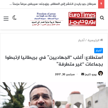
سرطان جو بايدن انتشر إلى العظام.. وزوجته: سيبقى مرضاً مزمناً يرافقه مدى الحياة
بحث
الوضع
الق
عن
المظلم
الرئيسية
/
أخبار
أخبار
استطلاع: أغلب “الجهاديين” في بريطانيا ارتبطوا
بجماعات “غير متطرفة”
يورو تايمز
أ
سبتمبر 30, 2017
ر
س
ل
ب
ر