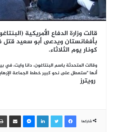
قالت وزارة الدفاع الأمريكية (البنتا
بأفغانستان ويدعى أبو سعيد قتل ف
كونار يوم الثلاثاء.
وقالت المتحدثة باسم البنتاغون، دانا وايت، في بيا
أنها "ستعطل على نحو كبير خطط الجماعة الإرهاب
رويترز
فيسبوك
تويتر
لينكدإن
ماسنجر
مشاركة عبر البريد
شاركها