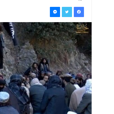
ر
فيسبوك
تويتر
ماسنجر
س
ل
ب
ر
ي
د
ا
إ
ل
ك
ت
ر
و
ن
ي
ا