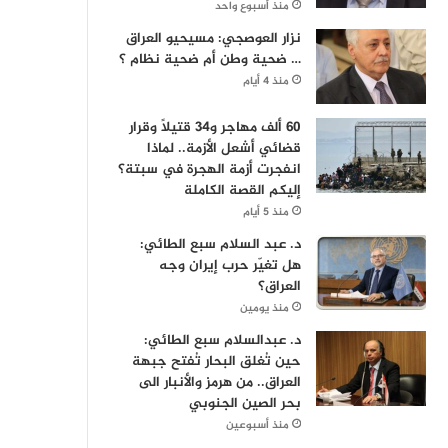
منذ أسبوع واحد
نزار العوصجي: مسيحيو العراق
… ضحية وطن أم ضحية نظام ؟
منذ 4 أيام
60 ألف مهاجر و34 قتيلاً وقرار
قضائي أشعل الأزمة.. لماذا
انفجرت أزمة الهجرة في سبتة؟
إليكم القصة الكاملة
منذ 5 أيام
د. عبد السلام سبع الطائي:
هل تغيّر حرب إيران وجه
العراق؟
منذ يومين
د. عبدالسلام سبع الطائي:
حين تُغلق البحار تُفتح جبهة
العراق.. من هرمز والأنبار الى
بحر الصين الجنوبي
منذ أسبوعين