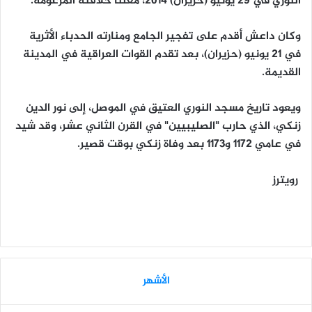
النوري في 29 يونيو (حزيران) 2014، معلناً خلافته المزعومة.
وكان داعش أقدم على تفجير الجامع ومنارته الحدباء الأثرية
في 21 يونيو (حزيران)، بعد تقدم القوات العراقية في المدينة
القديمة.
ويعود تاريخ مسجد النوري العتيق في الموصل، إلى نور الدين
زنكي، الذي حارب "الصليبيين" في القرن الثاني عشر، وقد شيد
في عامي 1172 و1173 بعد وفاة زنكي بوقت قصير.
رويترز
الأشهر