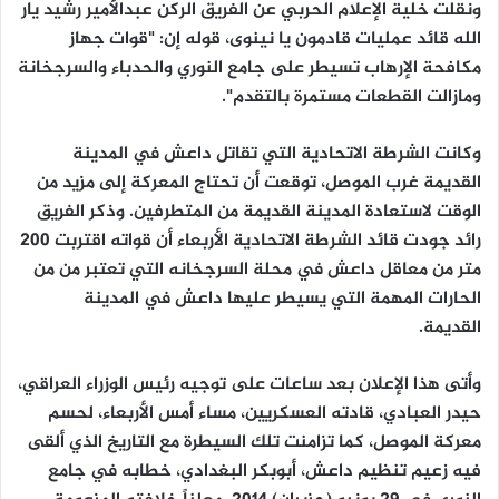
ونقلت خلية الإعلام الحربي عن الفريق الركن عبدالأمير رشيد يار
الله قائد عمليات قادمون يا نينوى، قوله إن: "قوات جهاز
مكافحة الإرهاب تسيطر على جامع النوري والحدباء والسرجخانة
ومازالت القطعات مستمرة بالتقدم".
وكانت الشرطة الاتحادية التي تقاتل داعش في المدينة
القديمة غرب الموصل، توقعت أن تحتاج المعركة إلى مزيد من
الوقت لاستعادة المدينة القديمة من المتطرفين. وذكر الفريق
رائد جودت قائد الشرطة الاتحادية الأربعاء أن قواته اقتربت 200
متر من معاقل داعش في محلة السرجخانه التي تعتبر من من
الحارات المهمة التي يسيطر عليها داعش في المدينة
القديمة.
وأتى هذا الإعلان بعد ساعات على توجيه رئيس الوزراء العراقي،
حيدر العبادي، قادته العسكريين، مساء أمس الأربعاء، لحسم
معركة الموصل، كما تزامنت تلك السيطرة مع التاريخ الذي ألقى
فيه زعيم تنظيم داعش، أبوبكر البغدادي، خطابه في جامع