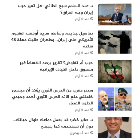
د. عبد السلام سبع الطائي: هل تغيّر حرب
إيران وجه العراق؟
منذ 6 أيام
تفاصيل جديدة: وساطة سرية أوقفت الهجوم
الأمريكي على إيران.. وطهران طلبت مهلة 48
ساعة
منذ 6 أيام
حرب أم تفاوض؟ تقرير يرصد انقساماً غير
مسبوق داخل القيادة الإيرانية
منذ 6 أيام
مصدر مقرب من الحرس الثوري يؤكد أن مجتبى
خامنئي منح قائد الحرس الثوري أحمد وحيدي
الكلمة الفصل
منذ 6 أيام
د. صابر خضر: قد يعمل دماغك طوال حياتك…
دون أن تستخدمه كما ينبغي
منذ أسبوعين