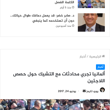
الكلمة الفصل
منذ 5 أيام
د. صابر خضر: قد يعمل دماغك طوال حياتك…
دون أن تستخدمه كما ينبغي
منذ أسبوعين