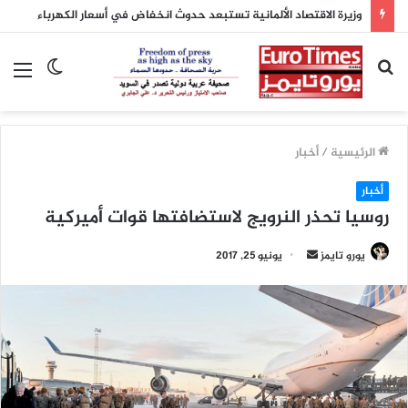
وزيرة الاقتصاد الألمانية تستبعد حدوث انخفاض في أسعار الكهرباء
بحث
الوضع
الق
عن
المظلم
الرئيسية
/
أخبار
أخبار
روسيا تحذر النرويج لاستضافتها قوات أميركية
يورو تايمز
أ
يونيو 25, 2017
ر
س
ل
ب
ر
ي