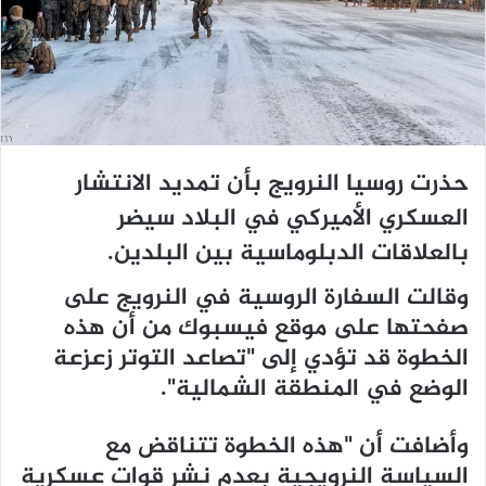
د
ا
إ
ل
ك
ت
ر
حذرت روسيا النرويج بأن تمديد الانتشار
و
ن
العسكري الأميركي في البلاد سيضر
ي
بالعلاقات الدبلوماسية بين البلدين.
ا
وقالت السفارة الروسية في النرويج على
صفحتها على موقع فيسبوك من أن هذه
الخطوة قد تؤدي إلى "تصاعد التوتر زعزعة
الوضع في المنطقة الشمالية".
وأضافت أن "هذه الخطوة تتناقض مع
السياسة النرويجية بعدم نشر قوات عسكرية