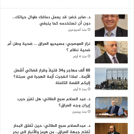
د. صابر خضر: قد يعمل دماغك طوال حياتك…
دون أن تستخدمه كما ينبغي
منذ أسبوعين
نزار العوصجي: مسيحيو العراق … ضحية وطن أم
ضحية نظام ؟
منذ 4 أيام
60 ألف مهاجر و34 قتيلاً وقرار قضائي أشعل
الأزمة.. لماذا انفجرت أزمة الهجرة في سبتة؟
إليكم القصة الكاملة
منذ 5 أيام
د. عبد السلام سبع الطائي: هل تغيّر حرب
إيران وجه العراق؟
منذ يومين
د. عبدالسلام سبع الطائي: حين تُغلق البحار
تُفتح جبهة العراق.. من هرمز والأنبار الى بحر