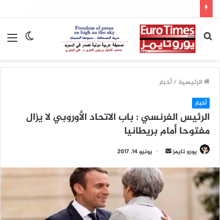
متى تنتهي موجة الحر في فرنسا؟ الأرصاد تحدد المناطق التي ستشهد انفراجاً أولاً
بحث
الوضع
الق
عن
المظلم
الرئيسية
/
أخبار
أخبار
الرئيس الفرنسي : باب الاتحاد الأوروبي لا يزال
مفتوحا أمام بريطانيا
يورو تايمز
أ
يونيو 14, 2017
ر
س
ل
ب
ر