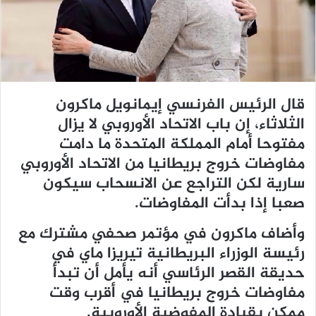
ي
د
ا
إ
ل
ك
قال الرئيس الفرنسي إيمانويل ماكرون
ت
الثلاثاء، إن باب الاتحاد الأوروبي لا يزال
ر
مفتوحا أمام المملكة المتحدة ما دامت
و
ن
مفاوضات خروج بريطانيا من الاتحاد الأوروبي
ي
سارية لكن التراجع عن الانسحاب سيكون
ا
صعبا إذا بدأت المفاوضات.
وأضاف ماكرون في مؤتمر صحفي مشترك مع
رئيسة الوزراء البريطانية تيريزا ماي في
حديقة القصر الرئاسي أنه يأمل أن تبدأ
مفاوضات خروج بريطانيا في أقرب وقت
ممكن بقيادة المفوضية الأوروبية.