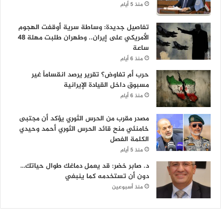
منذ 5 أيام
تفاصيل جديدة: وساطة سرية أوقفت الهجوم
الأمريكي على إيران.. وطهران طلبت مهلة 48
ساعة
منذ 6 أيام
حرب أم تفاوض؟ تقرير يرصد انقساماً غير
مسبوق داخل القيادة الإيرانية
منذ 6 أيام
مصدر مقرب من الحرس الثوري يؤكد أن مجتبى
خامنئي منح قائد الحرس الثوري أحمد وحيدي
الكلمة الفصل
منذ 5 أيام
د. صابر خضر: قد يعمل دماغك طوال حياتك…
دون أن تستخدمه كما ينبغي
منذ أسبوعين