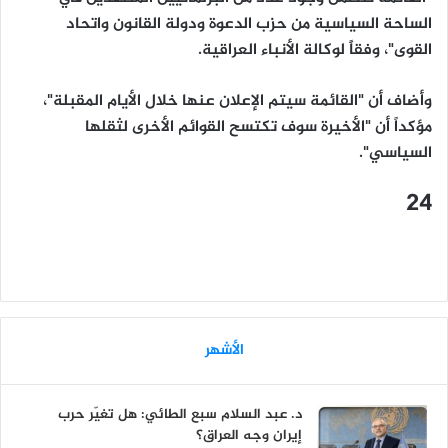
الساحة السياسية من حزب الدعوة ودولة القانون واتحاد
القوى"، وفقاًَ لوكالة الأنباء العراقية.
وأضاف أن "القائمة سيتم الإعلان عنها خلال الأيام المقبلة"،
مؤكداً أن "الأخيرة سوف تكتسح القوائم الأخرى لثقلها
السياسي".
24
الأشهر
د. عبد السلام سبع الطائي: هل تغيّر حرب
إيران وجه العراق؟