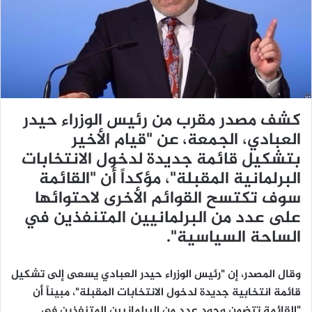
ي
د
ا
إ
ل
ك
ت
كشف مصدر مقرب من رئيس الوزراء حيدر
ر
العبادي، الجمعة، عن "قيام الأخير
و
بتشكيل قائمة جديدة لدخول الانتخابات
ن
ي
البرلمانية المقبلة"، مؤكداً أن "القائمة
ا
سوف تكتسح القوائم الأخرى لاحتوائها
على عدد من البرلمانيين المتنفذين في
الساحة السياسية".
وقال المصدر، إن "رئيس الوزراء حيدر العبادي يسعى إلى تشكيل
قائمة انتخابية جديدة لدخول الانتخابات المقبلة"، مبيناً أن
"القائمة تتضمن وجود عدد من البرلمانيين المتنفذين في