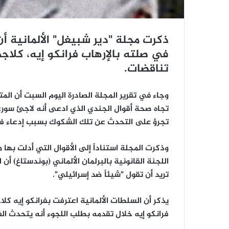
ذكرت مجلة "دير شبيغل" الألمانية أ
في صلته بالإرهاب فرانكو إيه، كلا
تناقضات.
وجاء في تقرير المجلة الصادرة اليوم السبت أن ال
تجاه صحة أقوال الجندي الذي ادعى أنه لاجئ سوري
تجرؤ على التحدث عن تلك الشكوك بسبب إدعاء فرا
وذكرت المجلة استناداً إلى الأقوال التي أدلت بها
اللجنة القانونية بالبرلمان الألماني (بوندستاغ) أ
تريد أن تقول "شيئاً ضد إسرائيلي".
فرانكو إيه خلال تقدمه بطلب اللجوء أنه يتحدث ال