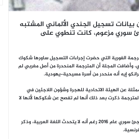
ن بيانات تسجيل الجندي الألماني المشتبه
جئ سوري مزعوم، كانت تنطوي على
مترجمة الفورية التي حضرت إجراءات التسجيل ساورها شكوك
، وأضافت المجلة أن المترجمة المنحدرة من أصل مغربي لم
نكو إيه أنه منحدر من أسرة مسيحية-يهودية.
 ممثلة عن الهيئة الاتحادية للهجرة وشؤون اللاجئين في
ن المترجمة ذكرت بعد ذلك أنها لم تفصح عن شكوكها لأنها لا
يذكر أن السلطات الألمانية اعترفت بفرانكو إيه كلاجئ سوري عام 2016 رغم أنه لا يتحدث اللغة العربية، وذكر
فرنسية.