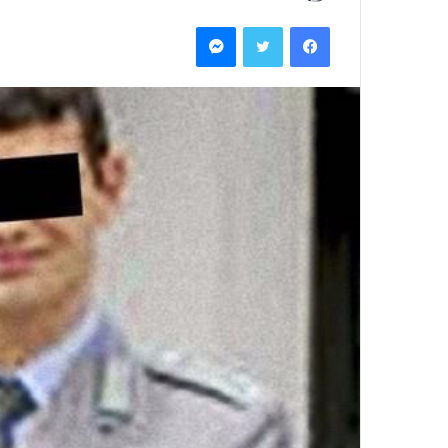
ر
فيسبوك
تويتر
ماسنجر
س
ل
ب
ر
ي
د
ا
إ
ل
ك
ت
ر
و
ن
ي
ا