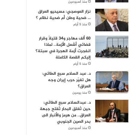
منذ أسبوعين
نزار العوصجي: مسيحيو العراق
… ضحية وطن أم ضحية نظام ؟
منذ 5 أيام
60 ألف مهاجر و34 قتيلاً وقرار
قضائي أشعل الأزمة.. لماذا
انفجرت أزمة الهجرة في سبتة؟
إليكم القصة الكاملة
منذ 5 أيام
د. عبد السلام سبع الطائي:
هل تغيّر حرب إيران وجه
العراق؟
منذ يومين
د. عبدالسلام سبع الطائي:
حين تُغلق البحار تُفتح جبهة
العراق.. من هرمز والأنبار الى
بحر الصين الجنوبي
منذ أسبوعين