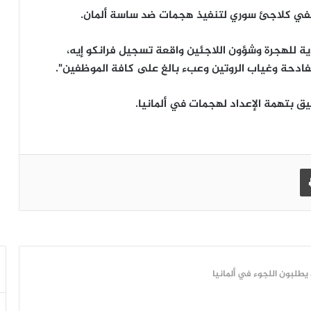
التخفي كلاجئ سوري لتنفيذ هجمات ضد ساسة ألمان.
ية للهجرة وشؤون اللاجئين واقعة تسجيل فرانكو إيه،
لفادحة وغياب الروتين وعبء بالغ على كافة الموظفين".
يق بتهمة الإعداد لهجمات في ألمانيا.
طباعة