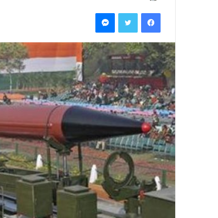
ر
فيسبوك
تويتر
ماسنجر
س
ل
ب
ر
ي
د
ا
إ
ل
ك
ت
ر
و
ن
ي
ا