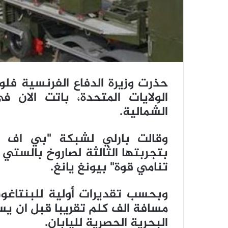
حذرت وزيرة الدفاع الفرنسية فلو
الولايات المتحدة، باتت الان ف
الشمالية.
وقالت بارلي لشبكة "بي اف ام"
بتجربتها الثالثة لصاروخ بالستي عا
تنامي قوة" بيونغ يانغ.
وبحسب تقديرات أولية للبنتاغون
مسافة الف كلم تقريبا قبل ان ي
البحرية الحصرية لليابان.