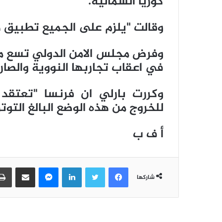
كوريا الشمالية.
وقالت "يلزم على الجميع تطبيق ه
وفرض مجلس الامن الدولي تسع م
في اعقاب تجاربها النووية والصار
وكررت بارلي ان فرنسا "تعتقد 
للخروج من هذه الوضع البالغ التوتر
أ ف ب
فيسبوك
تويتر
لينكدإن
ماسنجر
مشاركة عبر البريد
شاركها