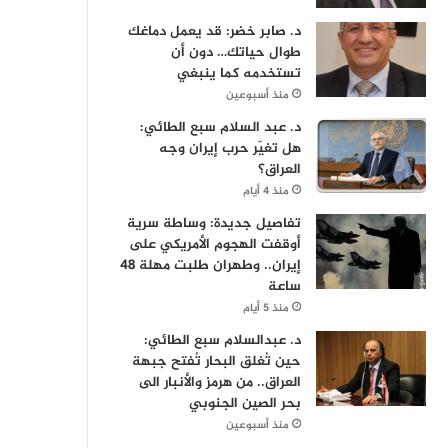
د. صابر خضر: قد يعمل دماغك
طوال حياتك… دون أن
تستخدمه كما ينبغي
منذ أسبوعين
د. عبد السلام سبع الطائي:
هل تغيّر حرب إيران وجه
العراق؟
منذ 4 أيام
تفاصيل جديدة: وساطة سرية
أوقفت الهجوم الأمريكي على
إيران.. وطهران طلبت مهلة 48
ساعة
منذ 5 أيام
د. عبدالسلام سبع الطائي:
حين تُغلق البحار تُفتح جبهة
العراق.. من هرمز والأنبار الى
بحر الصين الجنوبي
منذ أسبوعين