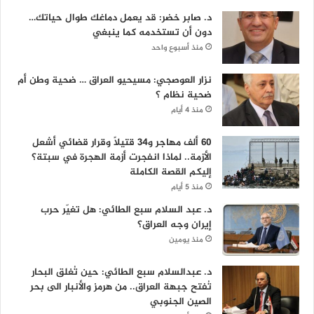
د. صابر خضر: قد يعمل دماغك طوال حياتك…
دون أن تستخدمه كما ينبغي
منذ أسبوع واحد
نزار العوصجي: مسيحيو العراق … ضحية وطن أم
ضحية نظام ؟
منذ 4 أيام
60 ألف مهاجر و34 قتيلاً وقرار قضائي أشعل
الأزمة.. لماذا انفجرت أزمة الهجرة في سبتة؟
إليكم القصة الكاملة
منذ 5 أيام
د. عبد السلام سبع الطائي: هل تغيّر حرب
إيران وجه العراق؟
منذ يومين
د. عبدالسلام سبع الطائي: حين تُغلق البحار
تُفتح جبهة العراق.. من هرمز والأنبار الى بحر
الصين الجنوبي