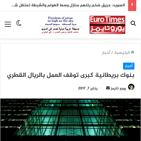
السويد: حريق ضخم يلتهم منازل وسط لاهولم والشرطة تعتقل شخصاً بشبهة الحريق المتعمد
بحث
الوضع
الق
عن
المظلم
الرئيسية
/
أخبار
أخبار
بنوك بريطانية كبرى توقف العمل بالريال القطري
يورو تايمز
أ
يناير 7, 2017
ر
س
ل
ب
ر
ي