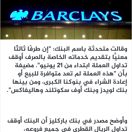
د
ا
إ
ل
ك
ت
ر
وقالت متحدثة باسم البنك: "إن طرفًا ثالثًا
و
معنيًّا بتقديم خدماته الخاصة بالصرف أوقف
ن
تداول العملة ابتداء من 21 يونيو". مضيفة
ي
ا
بأن "هذه العملة لم تعد متوافرة للبيع أو
إعادة الشراء في بنوكنا الكبرى، ومن بينها
بنك لويدز وبنك أوف سكوتلند وهاليفاكس".
وأوضح مصدر في بنك باركليز أن البنك أوقف
تداول الريال القطري في جميع فروعه،