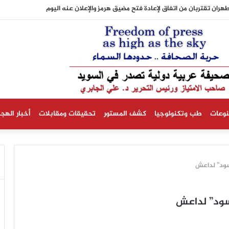
تقتربان من اتفاق لإعادة فتح مضيق هرمز والإعلان عنه اليوم
نوعات
طب وتكنولوجيا
كشف المستور
تحقيقات ومقابلات
أخبار الهجر
سود” لداعش
سود” لداعش