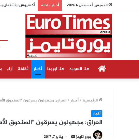
أكسيوس: واشنطن وطهران 
الخميس, أغسطس 6 2026
أخبار عاجلة
الرئيسية
هنا السويد
هنا اوروبا
أخبار
ثقافة
آراء
م
الرئيسية
/
أخبار
/
العراق: مجهولون يسرقون “الصندوق الأ
أخبار
العراق: مجهولون يسرقون “الصندوق الأ
أ
يورو تايمز
يناير 7, 2017