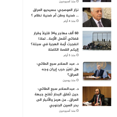
منذ أسبوعين
نزار العوصجي: مسيحيو العراق
… ضحية وطن أم ضحية نظام ؟
منذ 4 أيام
60 ألف مهاجر و34 قتيلاً وقرار
قضائي أشعل الأزمة.. لماذا
انفجرت أزمة الهجرة في سبتة؟
إليكم القصة الكاملة
منذ 5 أيام
د. عبد السلام سبع الطائي:
هل تغيّر حرب إيران وجه
العراق؟
منذ يومين
د. عبدالسلام سبع الطائي:
حين تُغلق البحار تُفتح جبهة
العراق.. من هرمز والأنبار الى
بحر الصين الجنوبي
منذ أسبوعين