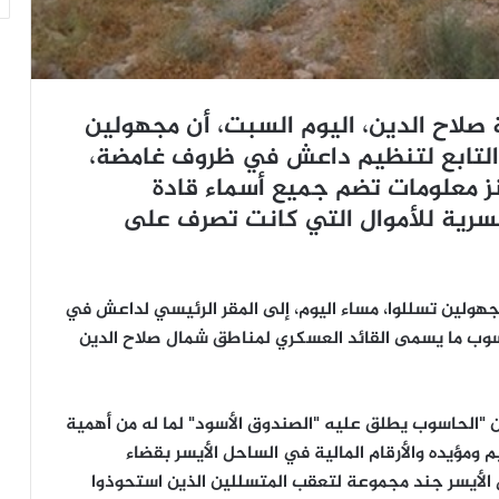
لاح الدين، اليوم السبت، أن مجهولين
 التابع لتنظيم داعش في ظروف غامضة،
نز معلومات تضم جميع أسماء قادة
السرية للأموال التي كانت تصرف على
مجهولين تسللوا، مساء اليوم، إلى المقر الرئيسي لداعش في
سوب ما يسمى القائد العسكري لمناطق شمال صلاح الدين
"الحاسوب يطلق عليه "الصندوق الأسود" لما له من أهمية
ومؤيده والأرقام المالية في الساحل الأيسر بقضاء
الأيسر جند مجموعة لتعقب المتسللين الذين استحوذوا