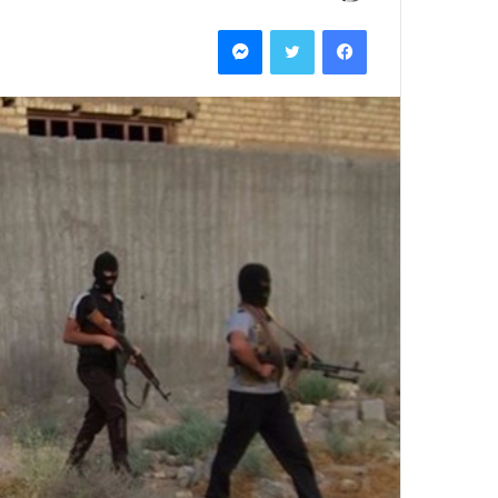
ر
فيسبوك
تويتر
ماسنجر
س
ل
ب
ر
ي
د
ا
إ
ل
ك
ت
ر
و
ن
ي
ا